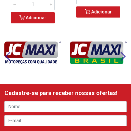
Adicionar
Adicionar
Cadastre-se para receber nossas ofertas!