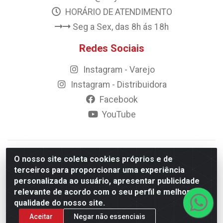
HORÁRIO DE ATENDIMENTO
Seg a Sex, das 8h ás 18h
Redes Sociais
Instagram - Varejo
Instagram - Distribuidora
Facebook
YouTube
© 2023 Rally Motos - todos os direitos reservados.
O nosso site coleta cookies próprios e de
Razão Social: Rally motos distribuidora, importadora e
terceiros para proporcionar uma experiência
transportadora de peças LTDA - CNPJ 09.262.859/0001-43 -
personalizada ao usuário, apresentar publicidade
Rua Vigário Calixto 2900 - Catolé, Campina Grande/PB
relevante de acordo com o seu perfil e melhorar a
qualidade do nosso site.
Aceitar
Negar não essenciais