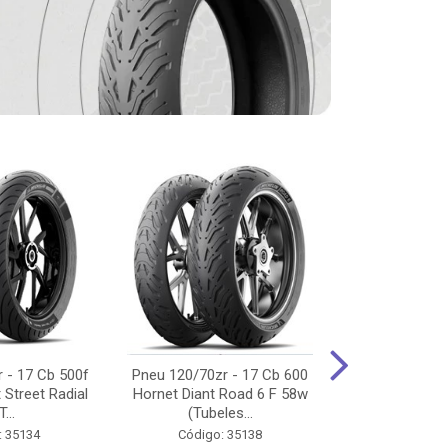
 - 17 Cb 500f
Pneu 120/70zr - 17 Cb 600
Pneu 90/90-
 Street Radial
Hornet Diant Road 6 F 58w
125/150/160 Y
T...
(Tubeles...
Tras Pil
: 35134
Código: 35138
Código: