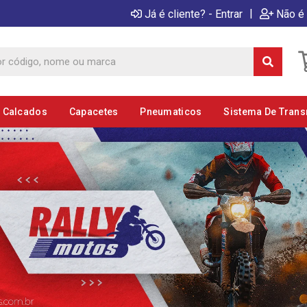
|
Já é cliente? - Entrar
Não é 
E Calcados
Capacetes
Pneumaticos
Sistema De Tran