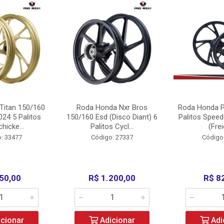
Titan 150/160
Roda Honda Nxr Bros
Roda Honda P
24 5 Palitos
150/160 Esd (Disco Diant) 6
Palitos Speed
hicke...
Palitos Cycl...
(Frei
: 33477
Código: 27337
Código
50,00
R$ 1.200,00
R$ 8
cionar
Adicionar
Adi