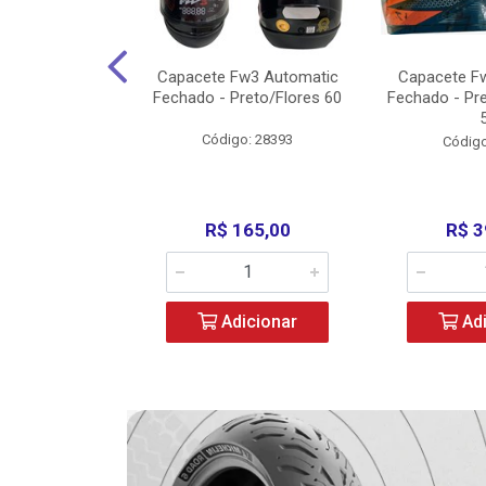
3 X Open Eagle
Capacete Fw3 Automatic
Capacete F
l/Amarelo - 58
Fechado - Preto/Flores 60
Fechado - Pr
o: 36734
Código: 28393
Código
279,00
R$ 165,00
R$ 3
icionar
Adicionar
Adi