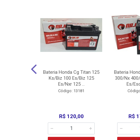
nda Cg Titan
Bateria Honda Cg Titan 125
Bateria Hon
150/160
Ks/Biz 100 Es/Biz 125
300/Nx 400/
/Fan 125 200...
Es/Nxr 125 ...
Es/Esd
o: 5317
Código: 13181
Código
135,00
R$ 120,00
R$ 1