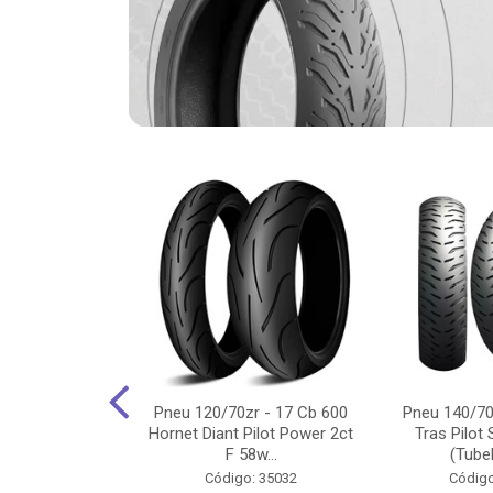
-18 Cg/Titan
Pneu 120/70zr - 17 Cb 600
Pneu 140/70
 Ybr/Fazer 150
Hornet Diant Pilot Power 2ct
Tras Pilot 
Pilot ...
F 58w...
(Tubel
o: 35350
Código: 35032
Código