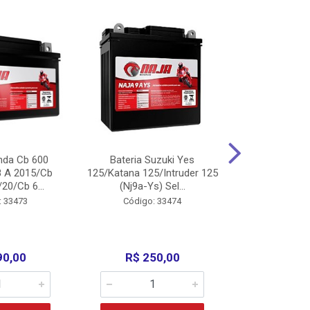
nda Cb 600
Bateria Suzuki Yes
Bateria
8 A 2015/Cb
125/Katana 125/Intruder 125
Xtz125/Crypto
20/Cb 6...
(Nj9a-Ys) Sel...
110/Super 1
: 33473
Código: 33474
Código:
90,00
R$ 250,00
R$ 17