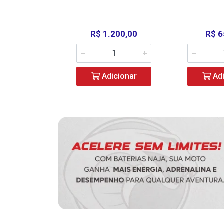
390,00
R$ 1.200,00
R$ 6
icionar
Adicionar
Adi