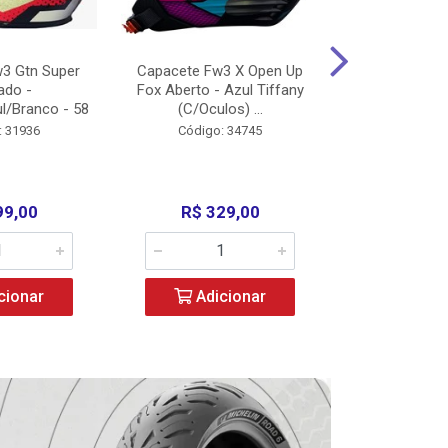
3 Gtn Super
Capacete Fw3 X Open Up
Capacete F
ado -
Fox Aberto - Azul Tiffany
Fechado -
l/Branco - 58
(C/Oculos) ...
(C/Oculo
: 31936
Código: 34745
Código:
99,00
R$ 329,00
R$ 52
cionar
Adicionar
Adic