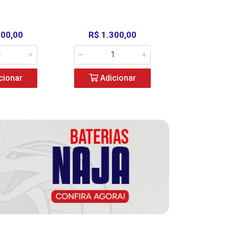
000,00
R$ 1.300,00
R$ 39
cionar
Adicionar
Adic