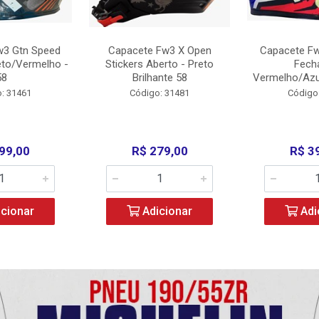
w3 Gtn Speed
Capacete Fw3 X Open
Capacete Fw
eto/Vermelho -
Stickers Aberto - Preto
Fech
58
Brilhante 58
Vermelho/Azu
: 31461
Código: 31481
Código
99,00
R$ 279,00
R$ 3
cionar
Adicionar
Adi