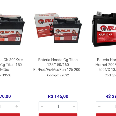
da Cb 300/Xre
Bateria Honda Cg Titan
Bateria Ho
Cg Titan 150
125/150/160
Hornet 200
/Cbx ...
Es/Esd/Ex/Mix/Fan 125 200...
500f/X 13/
: 13503
Código: 29092
Código
70,00
R$ 145,00
R$ 2