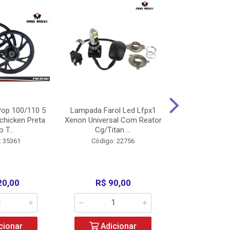
op 100/110 5
Lampada Farol Led Lfpx1
Manopla Pro M
chicken Preta
Xenon Universal Com Reator
Mpx1 Alum
o T...
Cg/Titan ...
Bros/Xre/
: 35361
Código: 22756
Código:
20,00
R$ 90,00
R$ 4
cionar
Adicionar
Adic