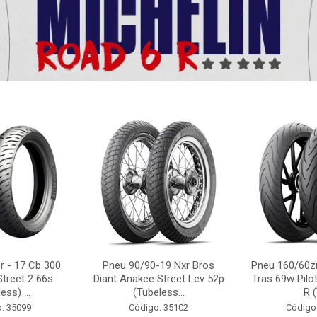
r - 17 Cb 300
Pneu 90/90-19 Nxr Bros
Pneu 160/60zr
Street 2 66s
Diant Anakee Street Lev 52p
Tras 69w Pilot
ess) ...
(Tubeless...
R (
: 35099
Código: 35102
Código