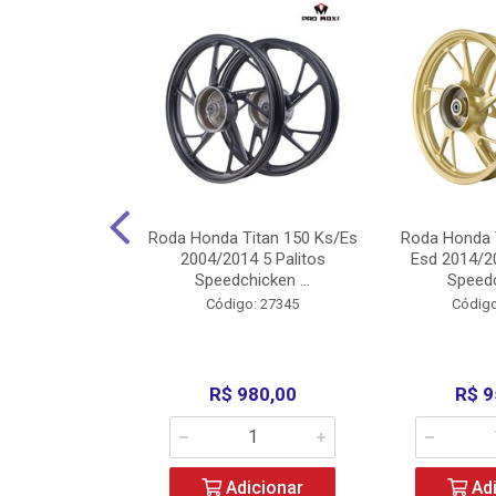
Carenagens E
Roda Honda Titan 150 Ks/Es
Roda Honda 
Titan 150 2004
2004/2014 5 Palitos
Esd 2014/20
/Fan ...
Speedchicken ...
Speedc
o: 30714
Código: 27345
Código
200,00
R$ 980,00
R$ 9
icionar
Adicionar
Adi