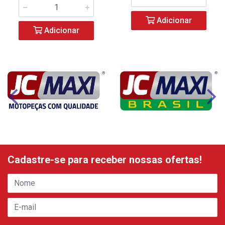
Adicionar
Adicionar
Cadastre-se para receber nossas ofertas!