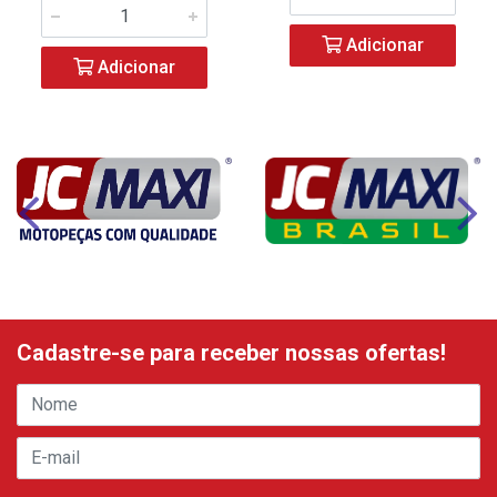
Adicionar
Adicionar
Cadastre-se para receber nossas ofertas!