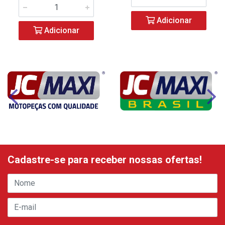
Adicionar
Adicionar
Cadastre-se para receber nossas ofertas!