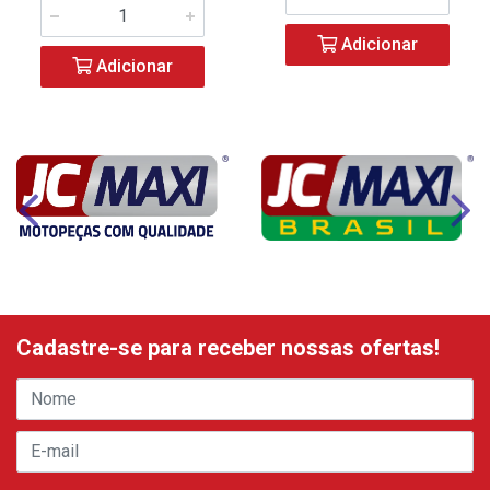
Adicionar
Adicionar
Cadastre-se para receber nossas ofertas!