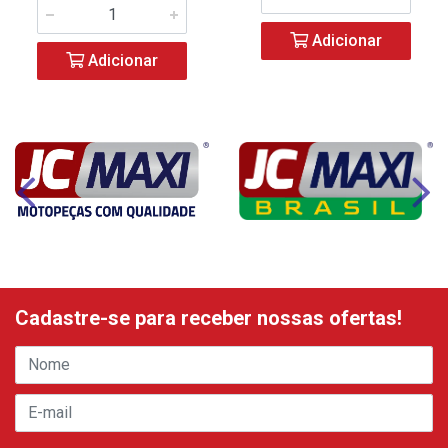
Adicionar
Adicionar
Cadastre-se para receber nossas ofertas!