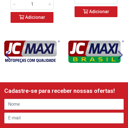
Adicionar
Adicionar
Cadastre-se para receber nossas ofertas!