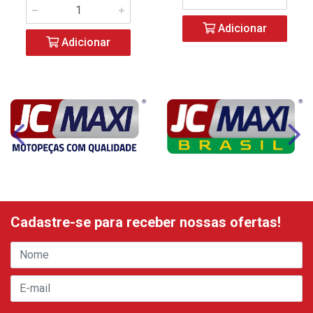
Adicionar
Adicionar
Cadastre-se para receber nossas ofertas!