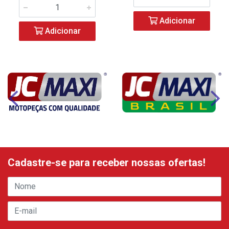
Adicionar
Adicionar
Cadastre-se para receber nossas ofertas!