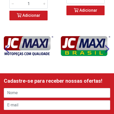
Adicionar
Adicionar
Cadastre-se para receber nossas ofertas!