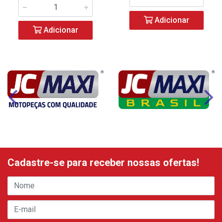
Adicionar
Adicionar
Cadastre-se para receber nossas ofertas!