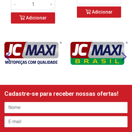
Adicionar
Adicionar
Cadastre-se para receber nossas ofertas!