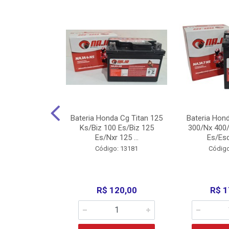
nda Cg Titan
Bateria Honda Cg Titan 125
Bateria Hon
150/160
Ks/Biz 100 Es/Biz 125
300/Nx 400/
/Fan 125 200...
Es/Nxr 125 ...
Es/Esd
o: 5317
Código: 13181
Código
135,00
R$ 120,00
R$ 1