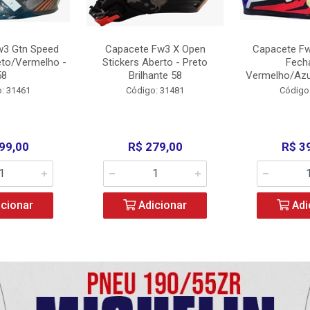
w3 Gtn Speed
Capacete Fw3 X Open
Capacete Fw
eto/Vermelho -
Stickers Aberto - Preto
Fech
58
Brilhante 58
Vermelho/Azu
: 31461
Código: 31481
Código
99,00
R$ 279,00
R$ 3
cionar
Adicionar
Adi