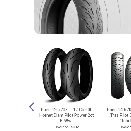
-18 Cg/Titan
Pneu 120/70zr - 17 Cb 600
Pneu 140/70
 Ybr/Fazer 150
Hornet Diant Pilot Power 2ct
Tras Pilot 
Pilot ...
F 58w...
(Tubel
o: 35350
Código: 35032
Código