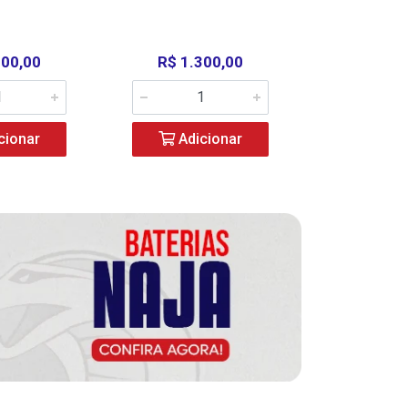
000,00
R$ 1.300,00
R$ 39
cionar
Adicionar
Adic