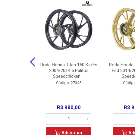
Carenagens E
Roda Honda Titan 150 Ks/Es
Roda Honda 
Titan 150 2004
2004/2014 5 Palitos
Esd 2014/20
/Fan ...
Speedchicken ...
Speedc
o: 30714
Código: 27345
Código
200,00
R$ 980,00
R$ 9
icionar
Adicionar
Adi