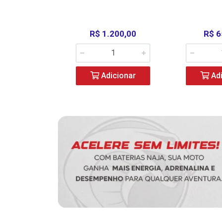
390,00
R$ 1.200,00
R$ 6
icionar
Adicionar
Adi