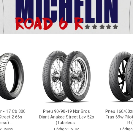
r - 17 Cb 300
Pneu 90/90-19 Nxr Bros
Pneu 160/60zr
Street 2 66s
Diant Anakee Street Lev 52p
Tras 69w Pilot
ess) ...
(Tubeless...
R (
: 35099
Código: 35102
Código