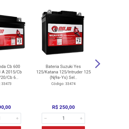
nda Cb 600
Bateria Suzuki Yes
Bateria
8 A 2015/Cb
125/Katana 125/Intruder 125
Xtz125/Crypto
20/Cb 6...
(Nj9a-Ys) Sel...
110/Super 1
: 33473
Código: 33474
Código:
90,00
R$ 250,00
R$ 17