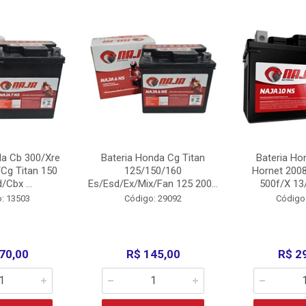
da Cb 300/Xre
Bateria Honda Cg Titan
Bateria Ho
Cg Titan 150
125/150/160
Hornet 200
/Cbx ...
Es/Esd/Ex/Mix/Fan 125 200...
500f/X 13/
: 13503
Código: 29092
Código
70,00
R$ 145,00
R$ 2