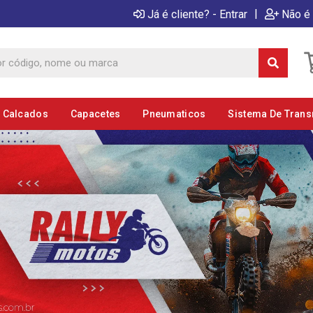
|
Já é cliente? - Entrar
Não é 
E Calcados
Capacetes
Pneumaticos
Sistema De Tran