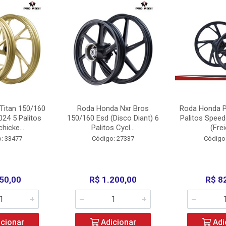
Titan 150/160
Roda Honda Nxr Bros
Roda Honda P
24 5 Palitos
150/160 Esd (Disco Diant) 6
Palitos Speed
hicke...
Palitos Cycl...
(Frei
: 33477
Código: 27337
Código
50,00
R$ 1.200,00
R$ 8
cionar
Adicionar
Adi