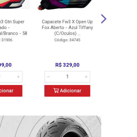
3 Gtn Super
Capacete Fw3 X Open Up
Capacete F
ado -
Fox Aberto - Azul Tiffany
Fechado -
l/Branco - 58
(C/Oculos) ...
(C/Oculo
: 31936
Código: 34745
Código:
99,00
R$ 329,00
R$ 52
cionar
Adicionar
Adic