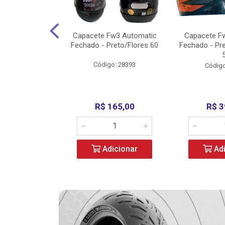
3 X Open Eagle
Capacete Fw3 Automatic
Capacete F
l/Amarelo - 58
Fechado - Preto/Flores 60
Fechado - Pr
o: 36734
Código: 28393
Código
279,00
R$ 165,00
R$ 3
icionar
Adicionar
Adi