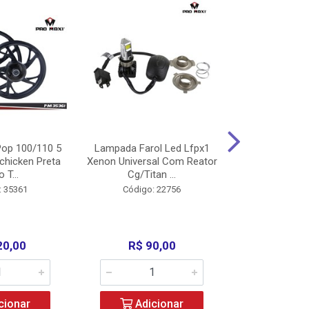
op 100/110 5
Lampada Farol Led Lfpx1
Manopla Pro M
chicken Preta
Xenon Universal Com Reator
Mpx1 Alum
o T...
Cg/Titan ...
Bros/Xre/
: 35361
Código: 22756
Código:
20,00
R$ 90,00
R$ 4
cionar
Adicionar
Adic