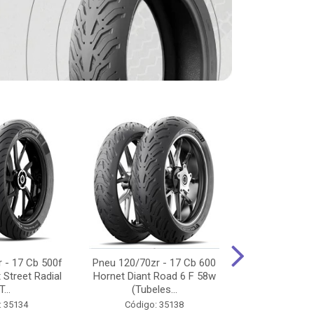
 - 17 Cb 500f
Pneu 120/70zr - 17 Cb 600
Pneu 90/90-
 Street Radial
Hornet Diant Road 6 F 58w
125/150/160 Y
T...
(Tubeles...
Tras Pil
: 35134
Código: 35138
Código: