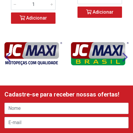
Adicionar
Adicionar
Cadastre-se para receber nossas ofertas!