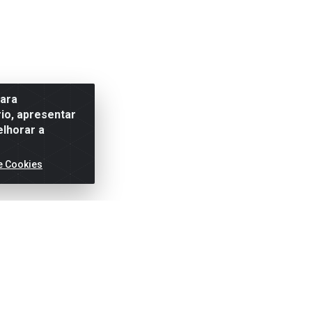
para
io, apresentar
elhorar a
e Cookies