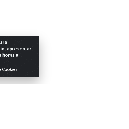
para
io, apresentar
elhorar a
e Cookies