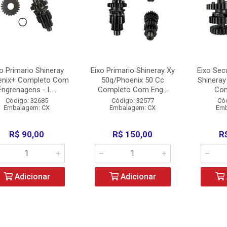
o Primario Shineray
Eixo Primario Shineray Xy
Eixo Sec
enix+ Completo Com
50q/Phoenix 50 Cc
Shineray
Engrenagens - L...
Completo Com Eng...
Com
Código: 32685
Código: 32577
Có
Embalagem: CX
Embalagem: CX
Emb
R$ 90,00
R$ 150,00
R
Adicionar
Adicionar