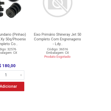
undario (Pinhao)
Eixo Primário Shineray Jet 50
 Xy 50q/Phoenix
Completo Com Engrenagens
pleto Co...
- Ldy...
digo: 32576
Código: 36516
alagem: CX
Embalagem: CX
Produto Esgotado
$ 180,00
Adicionar