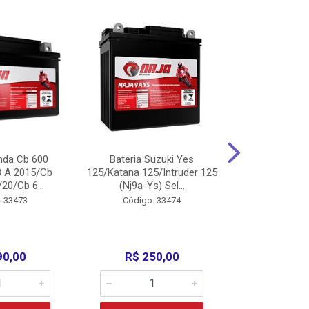
nda Cb 600
Bateria Suzuki Yes
Bateria
8 A 2015/Cb
125/Katana 125/Intruder 125
Xtz125/Crypto
20/Cb 6...
(Nj9a-Ys) Sel...
110/Super 1
: 33473
Código: 33474
Código:
90,00
R$ 250,00
R$ 17