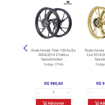
Carenagens E
Roda Honda Titan 150 Ks/Es
Roda Honda 
Titan 150 2004
2004/2014 5 Palitos
Esd 2014/20
/Fan ...
Speedchicken ...
Speedc
o: 30714
Código: 27345
Código
200,00
R$ 980,00
R$ 9
icionar
Adicionar
Adi