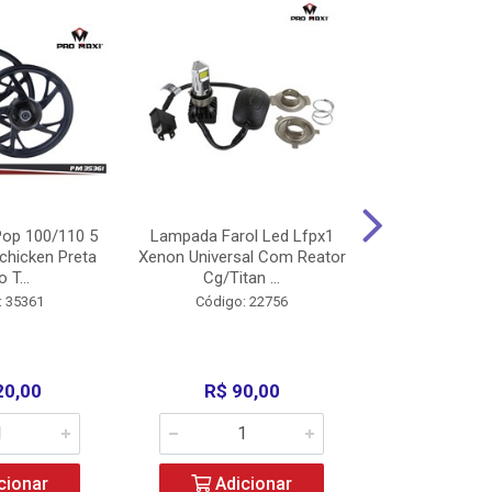
op 100/110 5
Lampada Farol Led Lfpx1
Manopla Pro M
chicken Preta
Xenon Universal Com Reator
Mpx1 Alum
o T...
Cg/Titan ...
Bros/Xre/
: 35361
Código: 22756
Código:
20,00
R$ 90,00
R$ 4
cionar
Adicionar
Adic