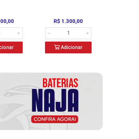
000,00
R$ 1.300,00
R$ 39
cionar
Adicionar
Adic