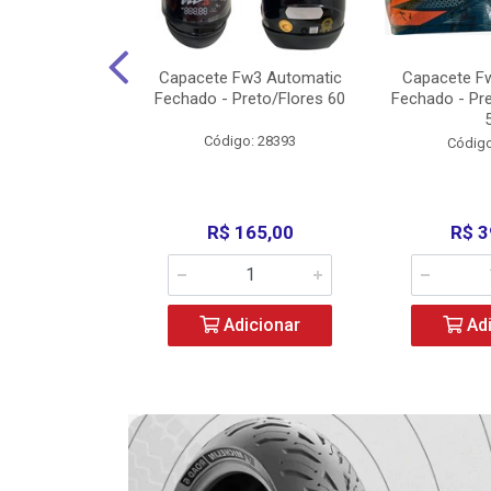
3 X Open Eagle
Capacete Fw3 Automatic
Capacete F
l/Amarelo - 58
Fechado - Preto/Flores 60
Fechado - Pr
o: 36734
Código: 28393
Código
279,00
R$ 165,00
R$ 3
icionar
Adicionar
Adi