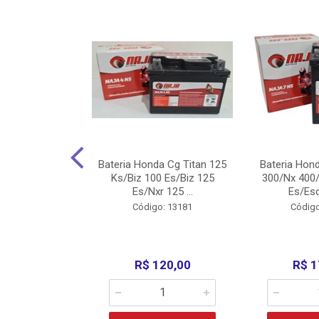
nda Cg Titan
Bateria Honda Cg Titan 125
Bateria Hon
150/160
Ks/Biz 100 Es/Biz 125
300/Nx 400/
/Fan 125 200...
Es/Nxr 125 ...
Es/Esd
o: 5317
Código: 13181
Código
135,00
R$ 120,00
R$ 1