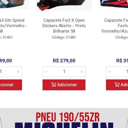
w3 Gtn Speed
Capacete Fw3 X Open
Capacete Fw
eto/Vermelho -
Stickers Aberto - Preto
Fech
58
Brilhante 58
Vermelho/Azu
: 31461
Código: 31481
Código
99,00
R$ 279,00
R$ 3
cionar
Adicionar
Adi