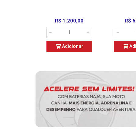
390,00
R$ 1.200,00
R$ 6
icionar
Adicionar
Adi