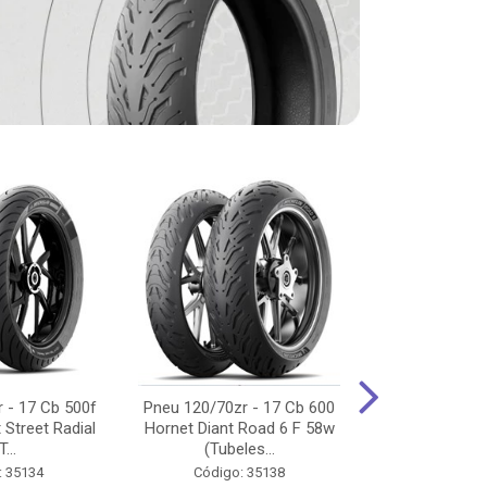
 - 17 Cb 500f
Pneu 120/70zr - 17 Cb 600
Pneu 90/90-
 Street Radial
Hornet Diant Road 6 F 58w
125/150/160 Y
T...
(Tubeles...
Tras Pil
: 35134
Código: 35138
Código: