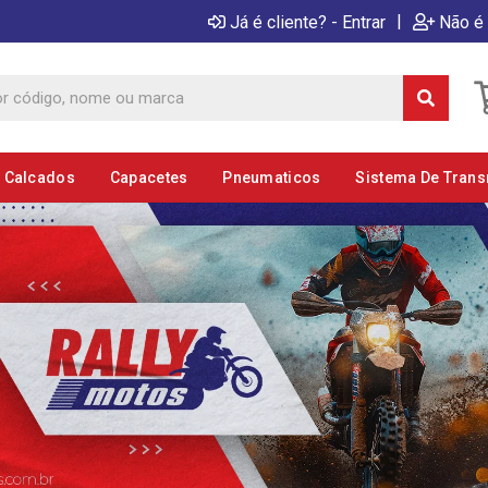
|
Já é cliente? - Entrar
Não é 
E Calcados
Capacetes
Pneumaticos
Sistema De Tran