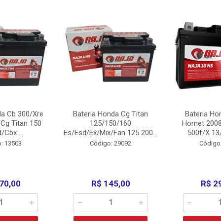
da Cb 300/Xre
Bateria Honda Cg Titan
Bateria Ho
Cg Titan 150
125/150/160
Hornet 200
/Cbx ...
Es/Esd/Ex/Mix/Fan 125 200...
500f/X 13/
: 13503
Código: 29092
Código
70,00
R$ 145,00
R$ 2