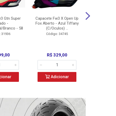
3 Gtn Super
Capacete Fw3 X Open Up
Capacete F
ado -
Fox Aberto - Azul Tiffany
Fechado -
l/Branco - 58
(C/Oculos) ...
(C/Oculo
: 31936
Código: 34745
Código:
99,00
R$ 329,00
R$ 52
cionar
Adicionar
Adic