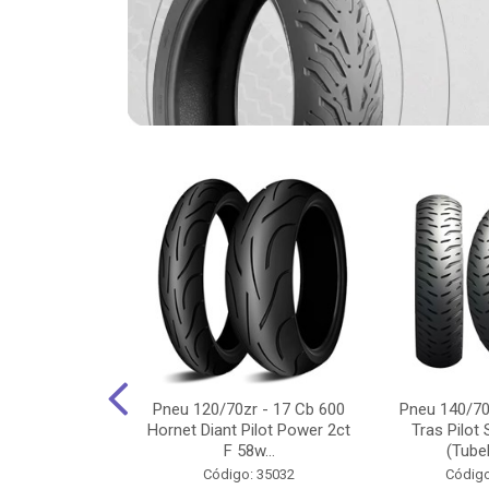
-18 Cg/Titan
Pneu 120/70zr - 17 Cb 600
Pneu 140/70
 Ybr/Fazer 150
Hornet Diant Pilot Power 2ct
Tras Pilot 
Pilot ...
F 58w...
(Tubel
o: 35350
Código: 35032
Código