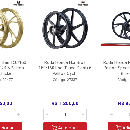
Titan 150/160
Roda Honda Nxr Bros
Roda Honda P
24 5 Palitos
150/160 Esd (Disco Diant) 6
Palitos Speed
hicke...
Palitos Cycl...
(Frei
: 33477
Código: 27337
Código
50,00
R$ 1.200,00
R$ 8
cionar
Adicionar
Adi