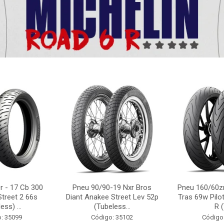
r - 17 Cb 300
Pneu 90/90-19 Nxr Bros
Pneu 160/60zr
Street 2 66s
Diant Anakee Street Lev 52p
Tras 69w Pilot
ess) ...
(Tubeless...
R (
: 35099
Código: 35102
Código