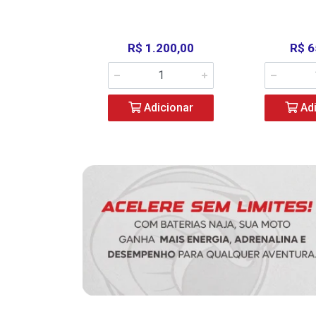
390,00
R$ 1.200,00
R$ 6
icionar
Adicionar
Adi