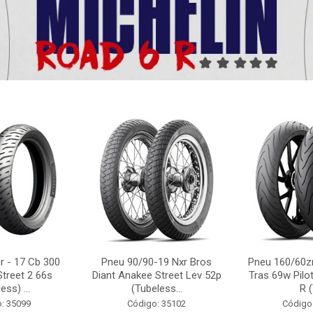
r - 17 Cb 300
Pneu 90/90-19 Nxr Bros
Pneu 160/60zr
Street 2 66s
Diant Anakee Street Lev 52p
Tras 69w Pilot
ess) ...
(Tubeless...
R (
: 35099
Código: 35102
Código