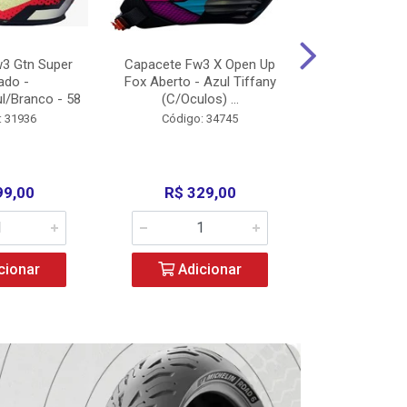
3 Gtn Super
Capacete Fw3 X Open Up
Capacete F
ado -
Fox Aberto - Azul Tiffany
Fechado -
l/Branco - 58
(C/Oculos) ...
(C/Oculo
: 31936
Código: 34745
Código:
99,00
R$ 329,00
R$ 52
cionar
Adicionar
Adic