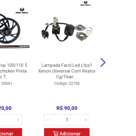
op 100/110 5
Lampada Farol Led Lfpx1
Manopla Pro M
chicken Preta
Xenon Universal Com Reator
Mpx1 Alum
o T...
Cg/Titan ...
Bros/Xre/
: 35361
Código: 22756
Código:
20,00
R$ 90,00
R$ 4
cionar
Adicionar
Adic