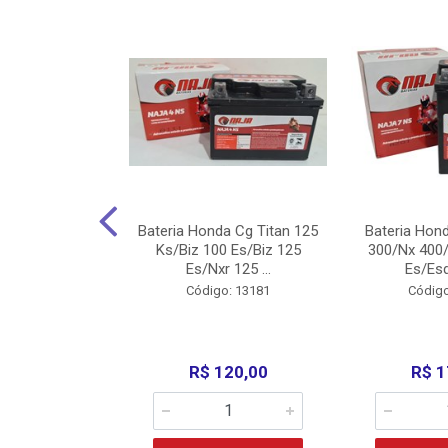
nda Cg Titan
Bateria Honda Cg Titan 125
Bateria Hon
150/160
Ks/Biz 100 Es/Biz 125
300/Nx 400/
/Fan 125 200...
Es/Nxr 125 ...
Es/Esd
o: 5317
Código: 13181
Código
135,00
R$ 120,00
R$ 1