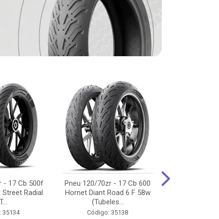
 - 17 Cb 500f
Pneu 120/70zr - 17 Cb 600
Pneu 90/90-
 Street Radial
Hornet Diant Road 6 F 58w
125/150/160 Y
T...
(Tubeles...
Tras Pil
: 35134
Código: 35138
Código: