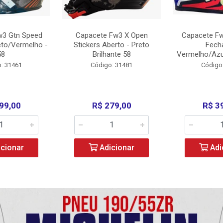
w3 Gtn Speed
Capacete Fw3 X Open
Capacete Fw
eto/Vermelho -
Stickers Aberto - Preto
Fech
58
Brilhante 58
Vermelho/Azu
: 31461
Código: 31481
Código
99,00
R$ 279,00
R$ 3
cionar
Adicionar
Adi