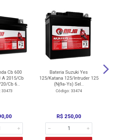
nda Cb 600
Bateria Suzuki Yes
Bateria
8 A 2015/Cb
125/Katana 125/Intruder 125
Xtz125/Crypto
20/Cb 6...
(Nj9a-Ys) Sel...
110/Super 1
: 33473
Código: 33474
Código:
90,00
R$ 250,00
R$ 17