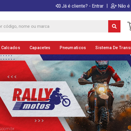
|
Já é cliente? - Entrar
Não é 
E Calcados
Capacetes
Pneumaticos
Sistema De Tran