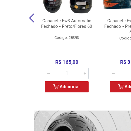
3 X Open Eagle
Capacete Fw3 Automatic
Capacete F
l/Amarelo - 58
Fechado - Preto/Flores 60
Fechado - Pr
o: 36734
Código: 28393
Código
279,00
R$ 165,00
R$ 3
icionar
Adicionar
Adi