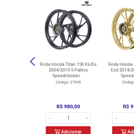
Carenagens E
Roda Honda Titan 150 Ks/Es
Roda Honda 
Titan 150 2004
2004/2014 5 Palitos
Esd 2014/20
/Fan ...
Speedchicken ...
Speedc
o: 30714
Código: 27345
Código
200,00
R$ 980,00
R$ 9
icionar
Adicionar
Adi