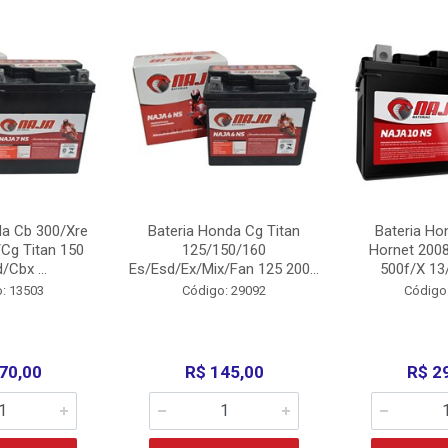
da Cb 300/Xre
Bateria Honda Cg Titan
Bateria Ho
Cg Titan 150
125/150/160
Hornet 200
/Cbx ...
Es/Esd/Ex/Mix/Fan 125 200...
500f/X 13/
: 13503
Código: 29092
Código
70,00
R$ 145,00
R$ 2