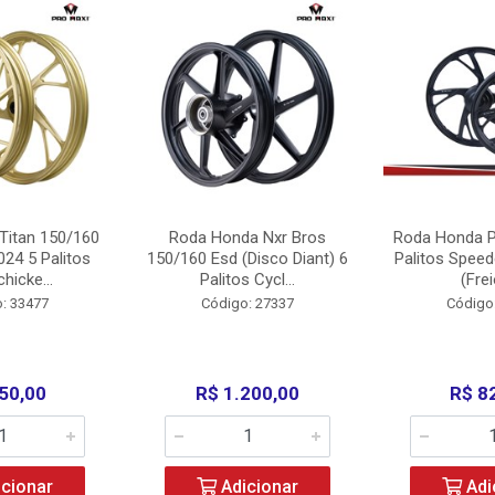
Titan 150/160
Roda Honda Nxr Bros
Roda Honda P
24 5 Palitos
150/160 Esd (Disco Diant) 6
Palitos Speed
hicke...
Palitos Cycl...
(Frei
: 33477
Código: 27337
Código
50,00
R$ 1.200,00
R$ 8
cionar
Adicionar
Adi