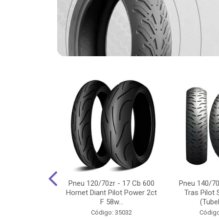
-18 Cg/Titan
Pneu 120/70zr - 17 Cb 600
Pneu 140/70
 Ybr/Fazer 150
Hornet Diant Pilot Power 2ct
Tras Pilot 
Pilot ...
F 58w...
(Tubel
o: 35350
Código: 35032
Código