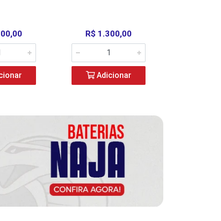
000,00
R$ 1.300,00
R$ 39
cionar
Adicionar
Adic