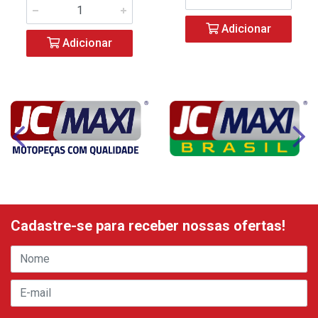
Adicionar
Adicionar
Cadastre-se para receber nossas ofertas!