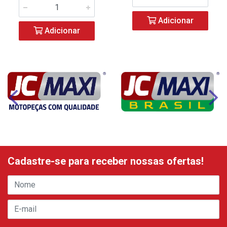
Adicionar
Adicionar
Cadastre-se para receber nossas ofertas!