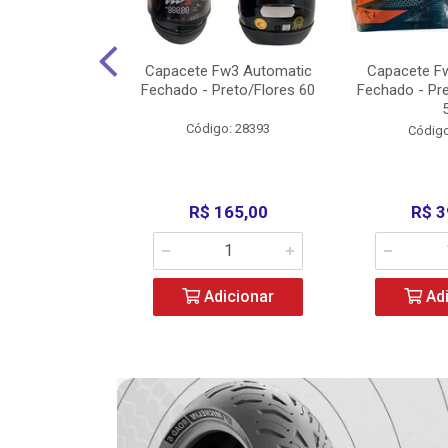
3 X Open Eagle
Capacete Fw3 Automatic
Capacete F
l/Amarelo - 58
Fechado - Preto/Flores 60
Fechado - Pr
o: 36734
Código: 28393
Código
279,00
R$ 165,00
R$ 3
icionar
Adicionar
Adi