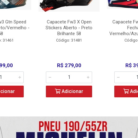
w3 Gtn Speed
Capacete Fw3 X Open
Capacete Fw
eto/Vermelho -
Stickers Aberto - Preto
Fech
58
Brilhante 58
Vermelho/Azu
: 31461
Código: 31481
Código
99,00
R$ 279,00
R$ 3
cionar
Adicionar
Adi