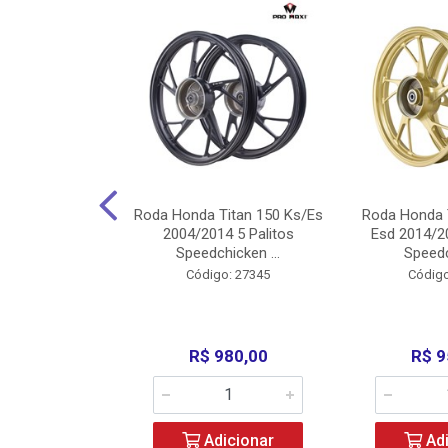
Carenagens E
Roda Honda Titan 150 Ks/Es
Roda Honda 
Titan 150 2004
2004/2014 5 Palitos
Esd 2014/20
/Fan ...
Speedchicken ...
Speedc
o: 30714
Código: 27345
Código
200,00
R$ 980,00
R$ 9
icionar
Adicionar
Adi