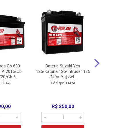
nda Cb 600
Bateria Suzuki Yes
Bateria
8 A 2015/Cb
125/Katana 125/Intruder 125
Xtz125/Crypto
20/Cb 6...
(Nj9a-Ys) Sel...
110/Super 1
: 33473
Código: 33474
Código:
90,00
R$ 250,00
R$ 17