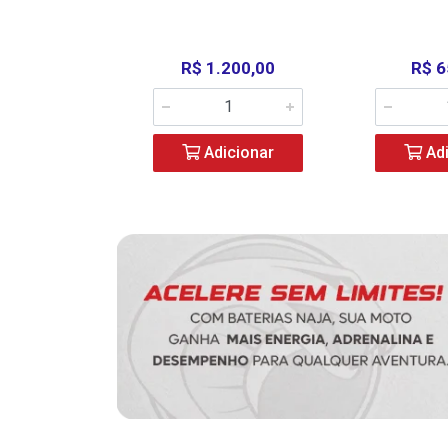
390,00
R$ 1.200,00
R$ 6
icionar
Adicionar
Adi