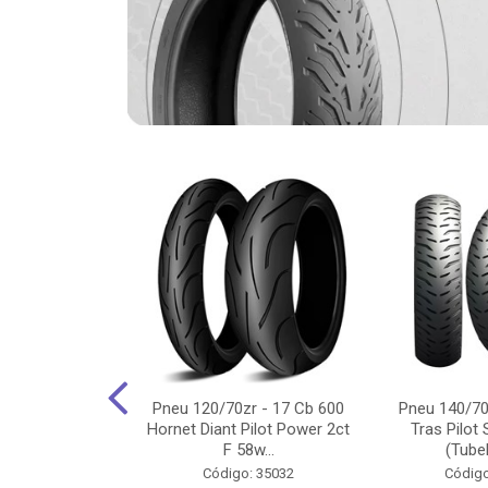
-18 Cg/Titan
Pneu 120/70zr - 17 Cb 600
Pneu 140/70
 Ybr/Fazer 150
Hornet Diant Pilot Power 2ct
Tras Pilot 
Pilot ...
F 58w...
(Tubel
o: 35350
Código: 35032
Código