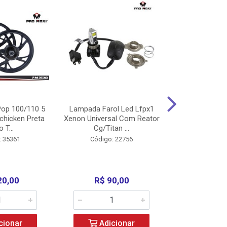
op 100/110 5
Lampada Farol Led Lfpx1
Manopla Pro M
chicken Preta
Xenon Universal Com Reator
Mpx1 Alum
o T...
Cg/Titan ...
Bros/Xre/
: 35361
Código: 22756
Código:
20,00
R$ 90,00
R$ 4
cionar
Adicionar
Adic