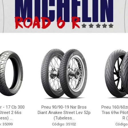
r - 17 Cb 300
Pneu 90/90-19 Nxr Bros
Pneu 160/60zr
Street 2 66s
Diant Anakee Street Lev 52p
Tras 69w Pilot
ess) ...
(Tubeless...
R (
: 35099
Código: 35102
Código