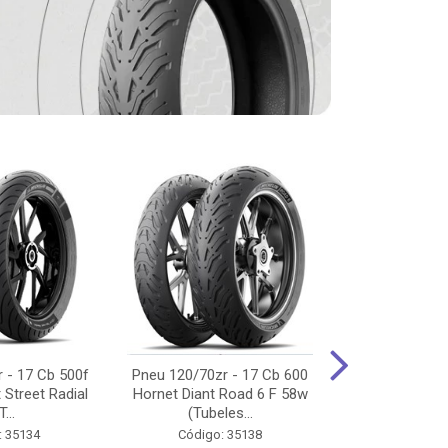
 - 17 Cb 500f
Pneu 120/70zr - 17 Cb 600
Pneu 90/90-
 Street Radial
Hornet Diant Road 6 F 58w
125/150/160 Y
T...
(Tubeles...
Tras Pil
: 35134
Código: 35138
Código: