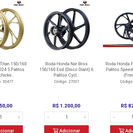
Titan 150/160
Roda Honda Nxr Bros
Roda Honda P
24 5 Palitos
150/160 Esd (Disco Diant) 6
Palitos Speed
hicke...
Palitos Cycl...
(Frei
: 33477
Código: 27337
Código
50,00
R$ 1.200,00
R$ 8
cionar
Adicionar
Adi