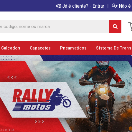
|
Já é cliente? - Entrar
Não é 
E Calcados
Capacetes
Pneumaticos
Sistema De Tran