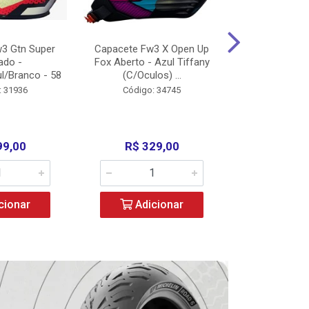
3 Gtn Super
Capacete Fw3 X Open Up
Capacete F
ado -
Fox Aberto - Azul Tiffany
Fechado -
l/Branco - 58
(C/Oculos) ...
(C/Oculo
: 31936
Código: 34745
Código:
99,00
R$ 329,00
R$ 52
cionar
Adicionar
Adic