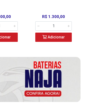
000,00
R$ 1.300,00
R$ 39
cionar
Adicionar
Adic