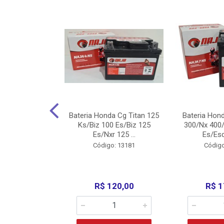
nda Cg Titan
Bateria Honda Cg Titan 125
Bateria Hon
150/160
Ks/Biz 100 Es/Biz 125
300/Nx 400/
/Fan 125 200...
Es/Nxr 125 ...
Es/Esd
o: 5317
Código: 13181
Código
135,00
R$ 120,00
R$ 1