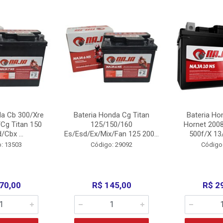
da Cb 300/Xre
Bateria Honda Cg Titan
Bateria Ho
Cg Titan 150
125/150/160
Hornet 200
/Cbx ...
Es/Esd/Ex/Mix/Fan 125 200...
500f/X 13/
: 13503
Código: 29092
Código
70,00
R$ 145,00
R$ 2