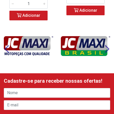
Adicionar
Adicionar
Cadastre-se para receber nossas ofertas!