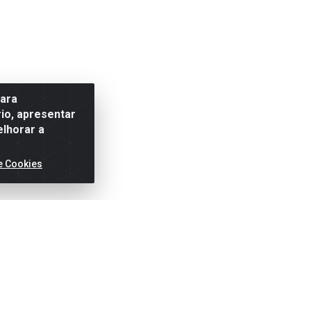
para
io, apresentar
elhorar a
e Cookies