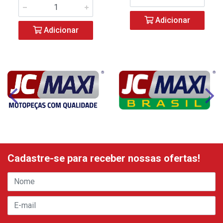
Adicionar
Adicionar
Cadastre-se para receber nossas ofertas!