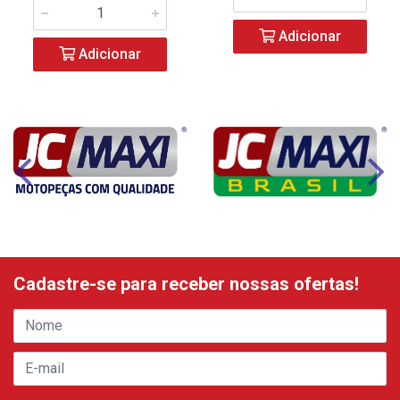
Adicionar
Adicionar
Cadastre-se para receber nossas ofertas!