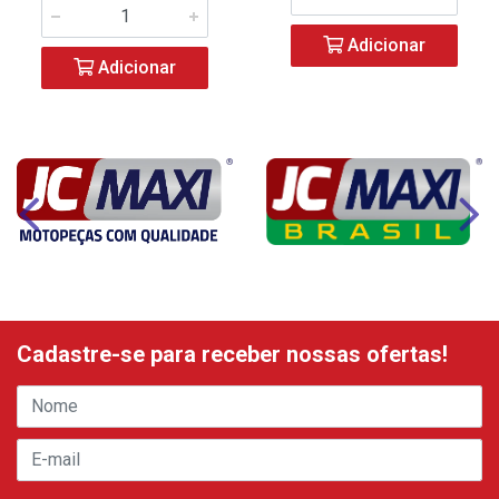
Adicionar
Adicionar
Cadastre-se para receber nossas ofertas!