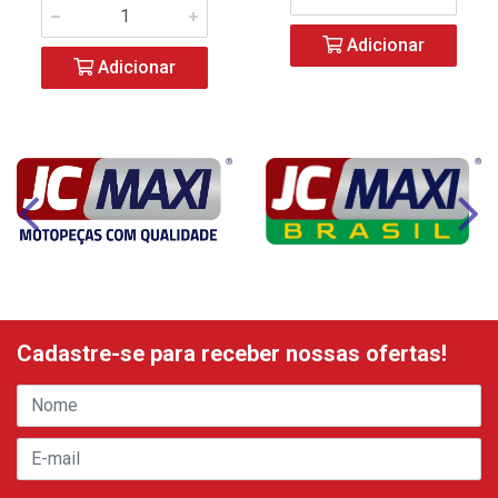
Adicionar
Adicionar
Cadastre-se para receber nossas ofertas!