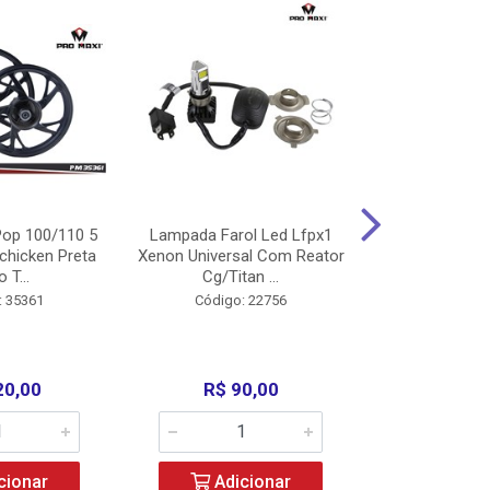
op 100/110 5
Lampada Farol Led Lfpx1
Manopla Pro M
chicken Preta
Xenon Universal Com Reator
Mpx1 Alum
o T...
Cg/Titan ...
Bros/Xre/
: 35361
Código: 22756
Código:
20,00
R$ 90,00
R$ 4
cionar
Adicionar
Adic