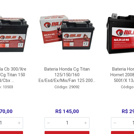
da Cb 300/Xre
Bateria Honda Cg Titan
Bateria Ho
Cg Titan 150
125/150/160
Hornet 200
/Cbx ...
Es/Esd/Ex/Mix/Fan 125 200...
500f/X 13/
: 13503
Código: 29092
Código
70,00
R$ 145,00
R$ 2