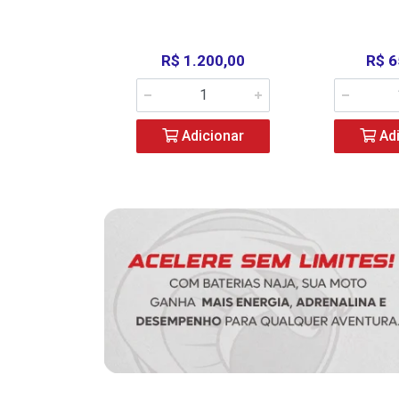
390,00
R$ 1.200,00
R$ 6
icionar
Adicionar
Adi