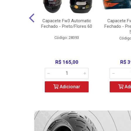
w3 X Open 43
Capacete Fw3 Automatic
Capacete F
ermelho/Verde
Fechado - Preto/Flores 60
Fechado - Pr
los) - ...
Código: 28393
o: 36246
Código
329,00
R$ 165,00
R$ 3
icionar
Adicionar
Adi