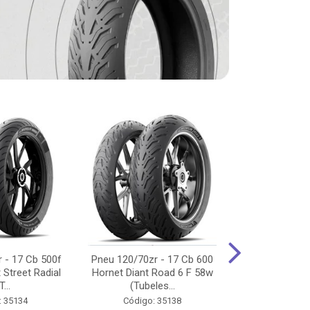
 - 17 Cb 500f
Pneu 120/70zr - 17 Cb 600
Pneu 90/90-
 Street Radial
Hornet Diant Road 6 F 58w
125/150/160 Y
T...
(Tubeles...
Tras Pil
: 35134
Código: 35138
Código: