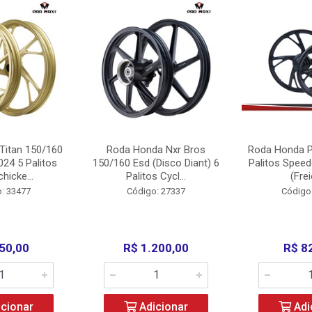
Titan 150/160
Roda Honda Nxr Bros
Roda Honda P
24 5 Palitos
150/160 Esd (Disco Diant) 6
Palitos Speed
hicke...
Palitos Cycl...
(Frei
: 33477
Código: 27337
Código
50,00
R$ 1.200,00
R$ 8
cionar
Adicionar
Adi