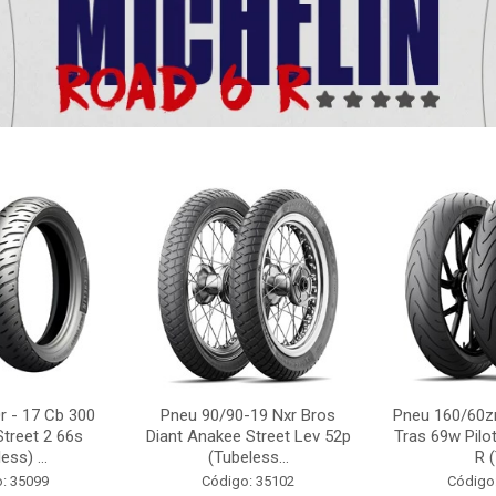
r - 17 Cb 300
Pneu 90/90-19 Nxr Bros
Pneu 160/60zr
Street 2 66s
Diant Anakee Street Lev 52p
Tras 69w Pilot
ess) ...
(Tubeless...
R (
: 35099
Código: 35102
Código