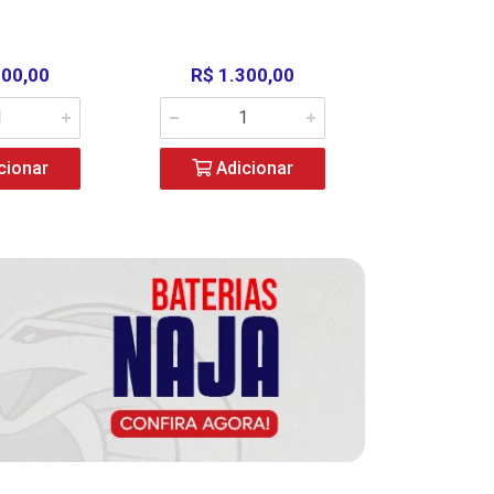
000,00
R$ 1.300,00
R$ 39
cionar
Adicionar
Adic