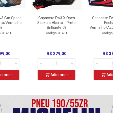
w3 Gtn Speed
Capacete Fw3 X Open
Capacete Fw
eto/Vermelho -
Stickers Aberto - Preto
Fech
58
Brilhante 58
Vermelho/Azu
: 31461
Código: 31481
Código
99,00
R$ 279,00
R$ 3
cionar
Adicionar
Adi