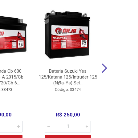
nda Cb 600
Bateria Suzuki Yes
Bateria
8 A 2015/Cb
125/Katana 125/Intruder 125
Xtz125/Crypto
20/Cb 6...
(Nj9a-Ys) Sel...
110/Super 1
: 33473
Código: 33474
Código:
90,00
R$ 250,00
R$ 17