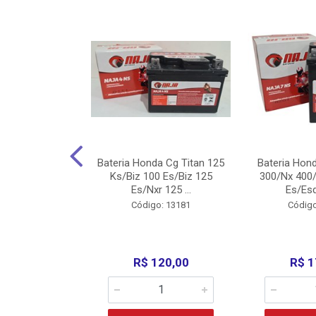
nda Cg Titan
Bateria Honda Cg Titan 125
Bateria Hon
150/160
Ks/Biz 100 Es/Biz 125
300/Nx 400/
/Fan 125 200...
Es/Nxr 125 ...
Es/Esd
o: 5317
Código: 13181
Código
135,00
R$ 120,00
R$ 1