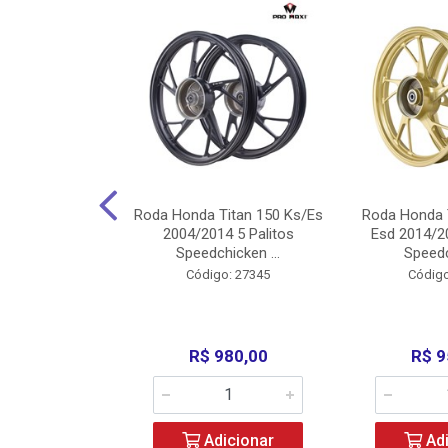
Carenagens E
Roda Honda Titan 150 Ks/Es
Roda Honda 
Titan 150 2004
2004/2014 5 Palitos
Esd 2014/20
/Fan ...
Speedchicken ...
Speedc
o: 30714
Código: 27345
Código
200,00
R$ 980,00
R$ 9
icionar
Adicionar
Adi