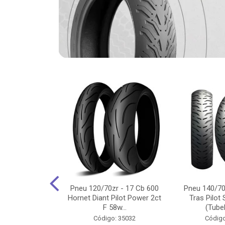
-18 Cg/Titan
Pneu 120/70zr - 17 Cb 600
Pneu 140/70
 Ybr/Fazer 150
Hornet Diant Pilot Power 2ct
Tras Pilot 
Pilot ...
F 58w...
(Tubel
o: 35350
Código: 35032
Código