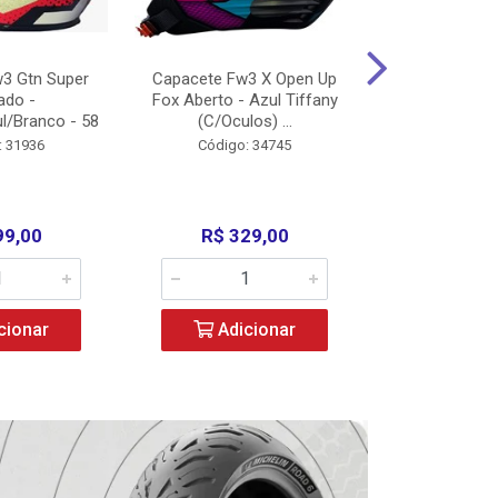
3 Gtn Super
Capacete Fw3 X Open Up
Capacete F
ado -
Fox Aberto - Azul Tiffany
Fechado -
l/Branco - 58
(C/Oculos) ...
(C/Oculo
: 31936
Código: 34745
Código:
99,00
R$ 329,00
R$ 52
cionar
Adicionar
Adic