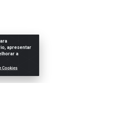
para
io, apresentar
elhorar a
e Cookies