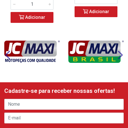
Adicionar
Adicionar
Cadastre-se para receber nossas ofertas!