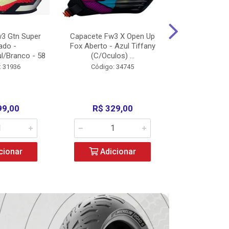
3 Gtn Super
Capacete Fw3 X Open Up
Capacete F
ado -
Fox Aberto - Azul Tiffany
Fechado -
l/Branco - 58
(C/Oculos) ...
(C/Oculo
: 31936
Código: 34745
Código:
99,00
R$ 329,00
R$ 52
cionar
Adicionar
Adic