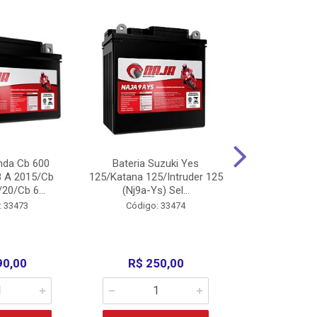
nda Cb 600
Bateria Suzuki Yes
Bateria
8 A 2015/Cb
125/Katana 125/Intruder 125
Xtz125/Crypto
20/Cb 6...
(Nj9a-Ys) Sel...
110/Super 1
: 33473
Código: 33474
Código:
90,00
R$ 250,00
R$ 17