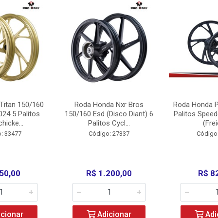
Titan 150/160
Roda Honda Nxr Bros
Roda Honda P
24 5 Palitos
150/160 Esd (Disco Diant) 6
Palitos Speed
hicke...
Palitos Cycl...
(Frei
: 33477
Código: 27337
Código
50,00
R$ 1.200,00
R$ 8
cionar
Adicionar
Adi