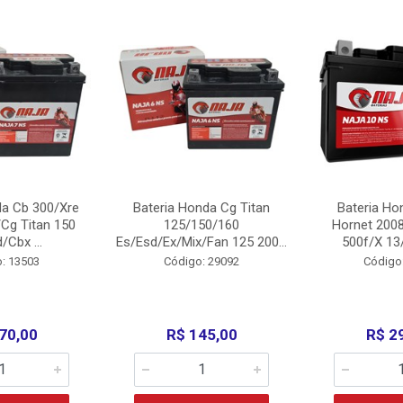
da Cb 300/Xre
Bateria Honda Cg Titan
Bateria Ho
Cg Titan 150
125/150/160
Hornet 200
/Cbx ...
Es/Esd/Ex/Mix/Fan 125 200...
500f/X 13/
: 13503
Código: 29092
Código
70,00
R$ 145,00
R$ 2