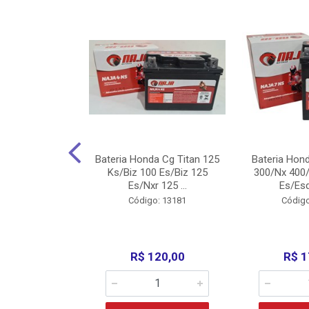
nda Cg Titan
Bateria Honda Cg Titan 125
Bateria Hon
150/160
Ks/Biz 100 Es/Biz 125
300/Nx 400/
/Fan 125 200...
Es/Nxr 125 ...
Es/Esd
o: 5317
Código: 13181
Código
135,00
R$ 120,00
R$ 1