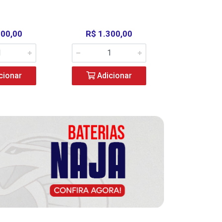
000,00
R$ 1.300,00
R$ 39
cionar
Adicionar
Adic