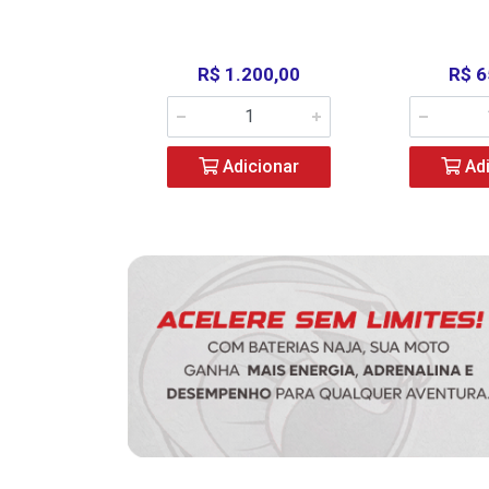
390,00
R$ 1.200,00
R$ 6
icionar
Adicionar
Adi