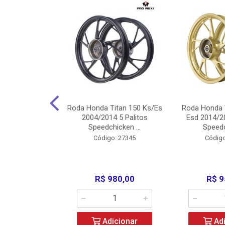
Carenagens E
Roda Honda Titan 150 Ks/Es
Roda Honda 
Titan 150 2004
2004/2014 5 Palitos
Esd 2014/20
/Fan ...
Speedchicken ...
Speedc
o: 30714
Código: 27345
Código
200,00
R$ 980,00
R$ 9
icionar
Adicionar
Adi