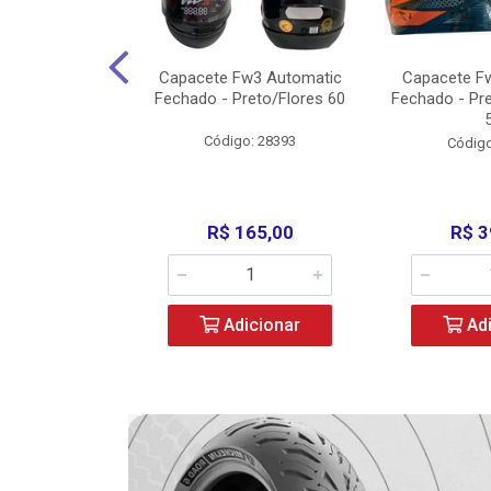
w3 X Open 43
Capacete Fw3 Automatic
Capacete F
ermelho/Verde
Fechado - Preto/Flores 60
Fechado - Pr
los) - ...
Código: 28393
o: 36246
Código
329,00
R$ 165,00
R$ 3
icionar
Adicionar
Adi