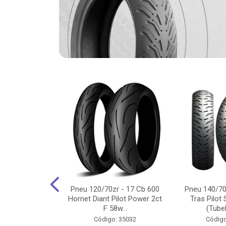
-18 Cg/Titan
Pneu 120/70zr - 17 Cb 600
Pneu 140/70
 Ybr/Fazer 150
Hornet Diant Pilot Power 2ct
Tras Pilot 
Pilot ...
F 58w...
(Tubel
o: 35350
Código: 35032
Código