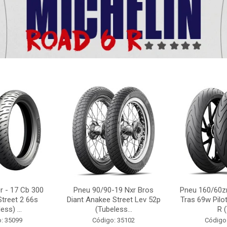
r - 17 Cb 300
Pneu 90/90-19 Nxr Bros
Pneu 160/60zr
Street 2 66s
Diant Anakee Street Lev 52p
Tras 69w Pilot
ess) ...
(Tubeless...
R (
: 35099
Código: 35102
Código