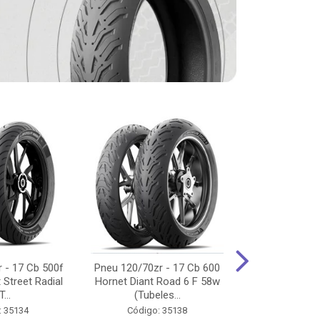
 - 17 Cb 500f
Pneu 120/70zr - 17 Cb 600
Pneu 90/90-
 Street Radial
Hornet Diant Road 6 F 58w
125/150/160 Y
T...
(Tubeles...
Tras Pil
: 35134
Código: 35138
Código: