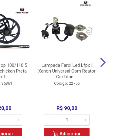
op 100/110 5
Lampada Farol Led Lfpx1
Manopla Pro M
chicken Preta
Xenon Universal Com Reator
Mpx1 Alum
o T...
Cg/Titan ...
Bros/Xre/
: 35361
Código: 22756
Código:
20,00
R$ 90,00
R$ 4
cionar
Adicionar
Adic