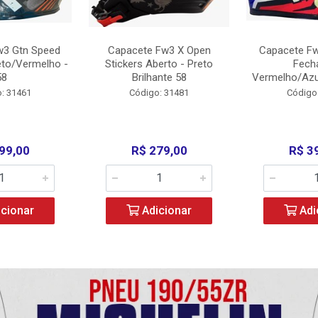
w3 Gtn Speed
Capacete Fw3 X Open
Capacete Fw
eto/Vermelho -
Stickers Aberto - Preto
Fech
58
Brilhante 58
Vermelho/Azu
: 31461
Código: 31481
Código
99,00
R$ 279,00
R$ 3
cionar
Adicionar
Adi