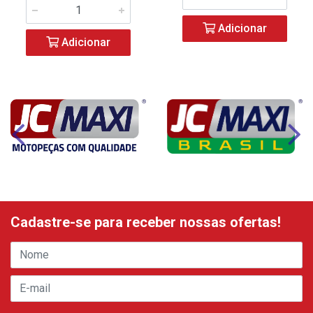
Adicionar
Adicionar
Cadastre-se para receber nossas ofertas!