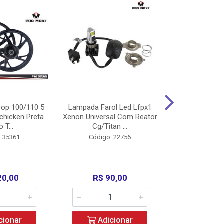
op 100/110 5
Lampada Farol Led Lfpx1
Manopla Pro M
chicken Preta
Xenon Universal Com Reator
Mpx1 Alum
o T...
Cg/Titan ...
Bros/Xre/
: 35361
Código: 22756
Código:
20,00
R$ 90,00
R$ 4
cionar
Adicionar
Adic