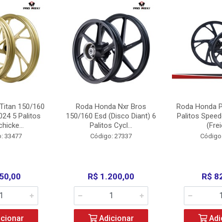
Titan 150/160
Roda Honda Nxr Bros
Roda Honda P
24 5 Palitos
150/160 Esd (Disco Diant) 6
Palitos Speed
hicke...
Palitos Cycl...
(Frei
: 33477
Código: 27337
Código
50,00
R$ 1.200,00
R$ 8
cionar
Adicionar
Adi