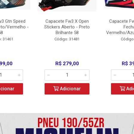
w3 Gtn Speed
Capacete Fw3 X Open
Capacete Fw
eto/Vermelho -
Stickers Aberto - Preto
Fech
58
Brilhante 58
Vermelho/Azu
: 31461
Código: 31481
Código
99,00
R$ 279,00
R$ 3
cionar
Adicionar
Adi