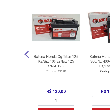
nda Cg Titan
Bateria Honda Cg Titan 125
Bateria Hon
150/160
Ks/Biz 100 Es/Biz 125
300/Nx 400/
/Fan 125 200...
Es/Nxr 125 ...
Es/Esd
o: 5317
Código: 13181
Código
135,00
R$ 120,00
R$ 1