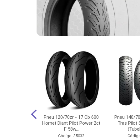
-18 Cg/Titan
Pneu 120/70zr - 17 Cb 600
Pneu 140/70
 Ybr/Fazer 150
Hornet Diant Pilot Power 2ct
Tras Pilot 
Pilot ...
F 58w...
(Tubel
o: 35350
Código: 35032
Código