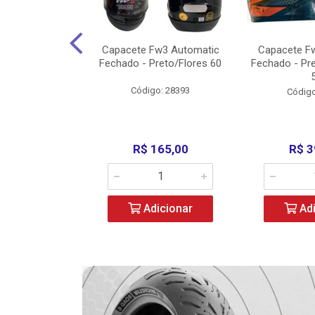
w3 X Open 43
Capacete Fw3 Automatic
Capacete F
ermelho/Verde
Fechado - Preto/Flores 60
Fechado - Pr
los) - ...
Código: 28393
o: 36246
Código
329,00
R$ 165,00
R$ 3
icionar
Adicionar
Adi