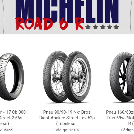
r - 17 Cb 300
Pneu 90/90-19 Nxr Bros
Pneu 160/60zr
Street 2 66s
Diant Anakee Street Lev 52p
Tras 69w Pilot
ess) ...
(Tubeless...
R (
: 35099
Código: 35102
Código