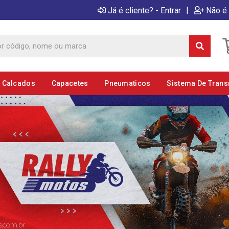
|
Já é cliente? - Entrar
Não é 
E Calcados
Capacetes
Pneumaticos
Sistema De Tran