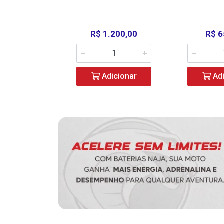
390,00
R$ 1.200,00
R$ 6
icionar
Adicionar
Adi