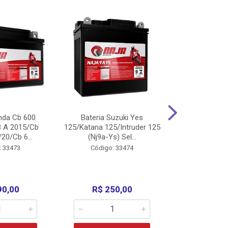
nda Cb 600
Bateria Suzuki Yes
Bateria
8 A 2015/Cb
125/Katana 125/Intruder 125
Xtz125/Crypto
20/Cb 6...
(Nj9a-Ys) Sel...
110/Super 1
: 33473
Código: 33474
Código:
90,00
R$ 250,00
R$ 17