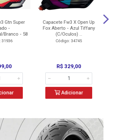
3 Gtn Super
Capacete Fw3 X Open Up
Capacete F
ado -
Fox Aberto - Azul Tiffany
Fechado -
l/Branco - 58
(C/Oculos) ...
(C/Oculo
: 31936
Código: 34745
Código:
99,00
R$ 329,00
R$ 52
cionar
Adicionar
Adic