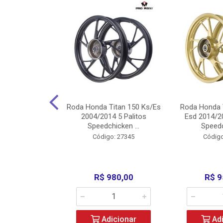
Carenagens E
Roda Honda Titan 150 Ks/Es
Roda Honda 
Titan 150 2004
2004/2014 5 Palitos
Esd 2014/20
/Fan ...
Speedchicken ...
Speedc
o: 30714
Código: 27345
Código
200,00
R$ 980,00
R$ 9
icionar
Adicionar
Adi