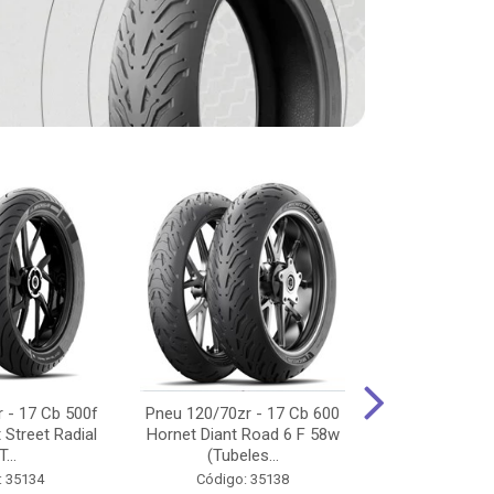
 - 17 Cb 500f
Pneu 120/70zr - 17 Cb 600
Pneu 90/90-
 Street Radial
Hornet Diant Road 6 F 58w
125/150/160 Y
T...
(Tubeles...
Tras Pil
: 35134
Código: 35138
Código: