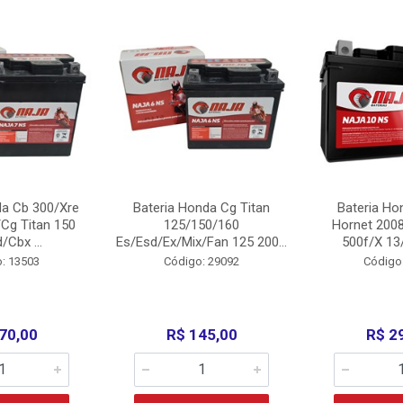
da Cb 300/Xre
Bateria Honda Cg Titan
Bateria Ho
Cg Titan 150
125/150/160
Hornet 200
/Cbx ...
Es/Esd/Ex/Mix/Fan 125 200...
500f/X 13/
: 13503
Código: 29092
Código
70,00
R$ 145,00
R$ 2