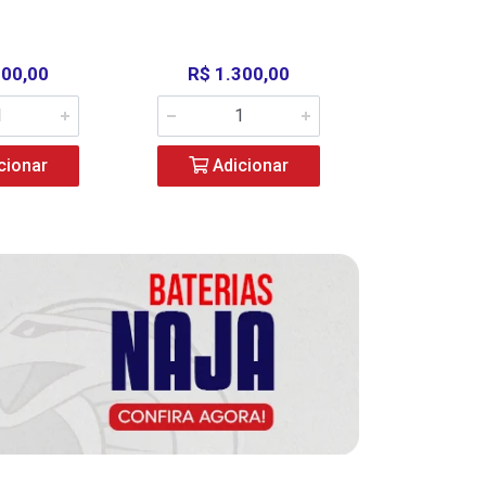
000,00
R$ 1.300,00
R$ 39
cionar
Adicionar
Adic