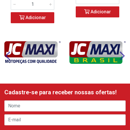
Adicionar
Adicionar
Cadastre-se para receber nossas ofertas!