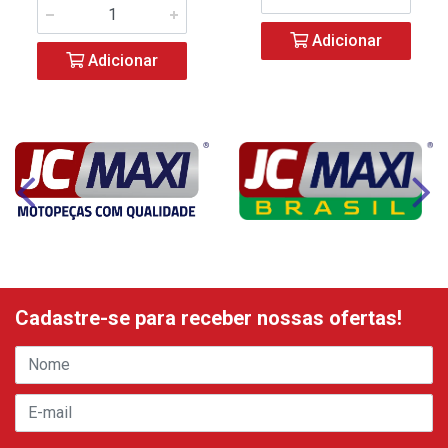
Adicionar
Adicionar
Cadastre-se para receber nossas ofertas!