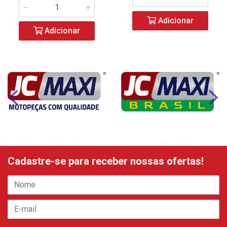
Adicionar
Adicionar
Cadastre-se para receber nossas ofertas!