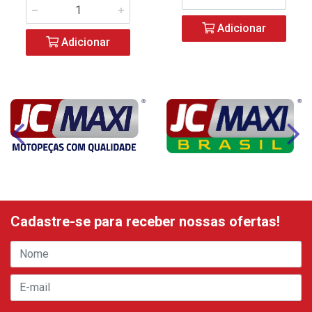
Adicionar
Adicionar
Cadastre-se para receber nossas ofertas!