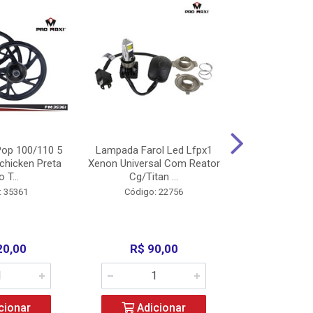
op 100/110 5
Lampada Farol Led Lfpx1
Manopla Pro M
chicken Preta
Xenon Universal Com Reator
Mpx1 Alum
o T...
Cg/Titan ...
Bros/Xre/
: 35361
Código: 22756
Código:
20,00
R$ 90,00
R$ 4
cionar
Adicionar
Adic