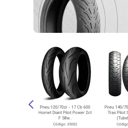
-18 Cg/Titan
Pneu 120/70zr - 17 Cb 600
Pneu 140/70
 Ybr/Fazer 150
Hornet Diant Pilot Power 2ct
Tras Pilot 
Pilot ...
F 58w...
(Tubel
o: 35350
Código: 35032
Código