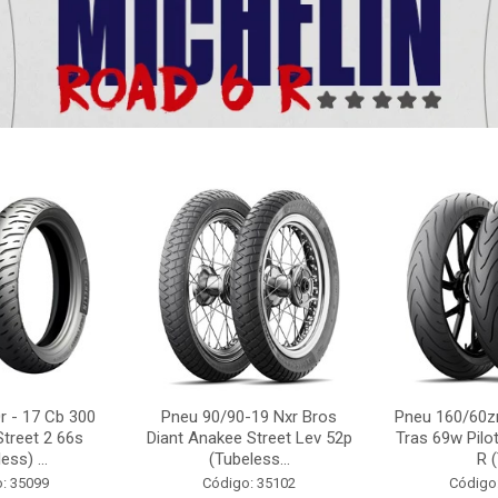
r - 17 Cb 300
Pneu 90/90-19 Nxr Bros
Pneu 160/60zr
Street 2 66s
Diant Anakee Street Lev 52p
Tras 69w Pilot
ess) ...
(Tubeless...
R (
: 35099
Código: 35102
Código