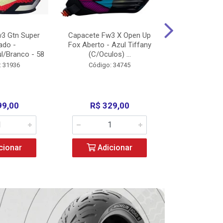
3 Gtn Super
Capacete Fw3 X Open Up
Capacete F
ado -
Fox Aberto - Azul Tiffany
Fechado -
l/Branco - 58
(C/Oculos) ...
(C/Oculo
: 31936
Código: 34745
Código:
99,00
R$ 329,00
R$ 52
cionar
Adicionar
Adic