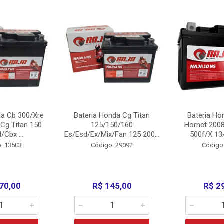
da Cb 300/Xre
Bateria Honda Cg Titan
Bateria Ho
Cg Titan 150
125/150/160
Hornet 200
/Cbx ...
Es/Esd/Ex/Mix/Fan 125 200...
500f/X 13/
: 13503
Código: 29092
Código
70,00
R$ 145,00
R$ 2