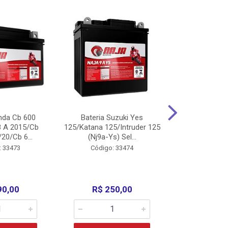
nda Cb 600
Bateria Suzuki Yes
Bateria
8 A 2015/Cb
125/Katana 125/Intruder 125
Xtz125/Crypto
20/Cb 6...
(Nj9a-Ys) Sel...
110/Super 1
: 33473
Código: 33474
Código:
90,00
R$ 250,00
R$ 17