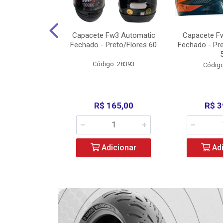
3 X Open Eagle
Capacete Fw3 Automatic
Capacete F
l/Amarelo - 58
Fechado - Preto/Flores 60
Fechado - Pr
o: 36734
Código: 28393
Código
279,00
R$ 165,00
R$ 3
icionar
Adicionar
Adi