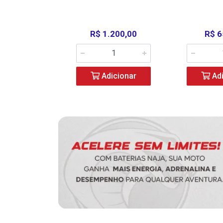
390,00
R$ 1.200,00
R$ 6
icionar
Adicionar
Adi