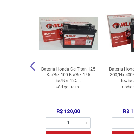
nda Cg Titan
Bateria Honda Cg Titan 125
Bateria Hon
150/160
Ks/Biz 100 Es/Biz 125
300/Nx 400/
/Fan 125 200...
Es/Nxr 125 ...
Es/Esd
o: 5317
Código: 13181
Código
135,00
R$ 120,00
R$ 1