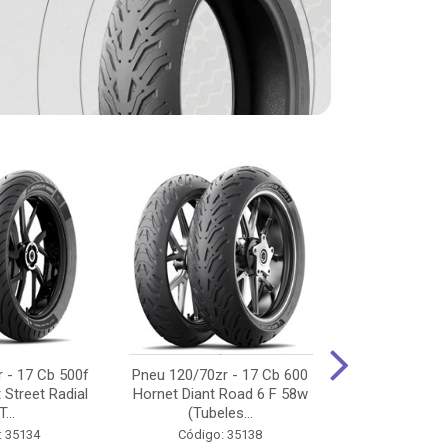
 - 17 Cb 500f
Pneu 120/70zr - 17 Cb 600
Pneu 90/90-
 Street Radial
Hornet Diant Road 6 F 58w
125/150/160 Y
T...
(Tubeles...
Tras Pil
: 35134
Código: 35138
Código: