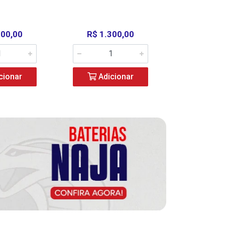
000,00
R$ 1.300,00
R$ 39
cionar
Adicionar
Adic