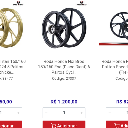
Titan 150/160
Roda Honda Nxr Bros
Roda Honda P
24 5 Palitos
150/160 Esd (Disco Diant) 6
Palitos Speed
hicke...
Palitos Cycl...
(Frei
: 33477
Código: 27337
Código
50,00
R$ 1.200,00
R$ 8
cionar
Adicionar
Adi