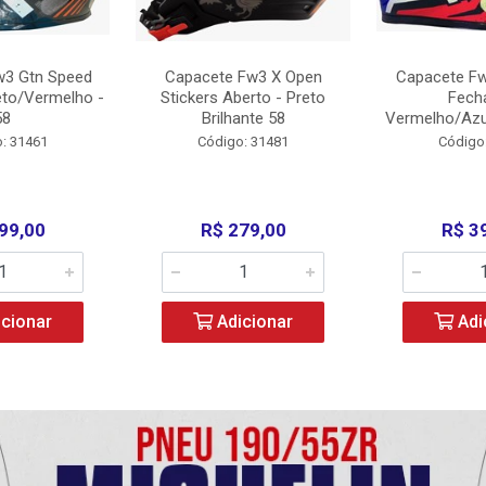
w3 Gtn Speed
Capacete Fw3 X Open
Capacete Fw
eto/Vermelho -
Stickers Aberto - Preto
Fech
58
Brilhante 58
Vermelho/Azu
: 31461
Código: 31481
Código
99,00
R$ 279,00
R$ 3
cionar
Adicionar
Adi