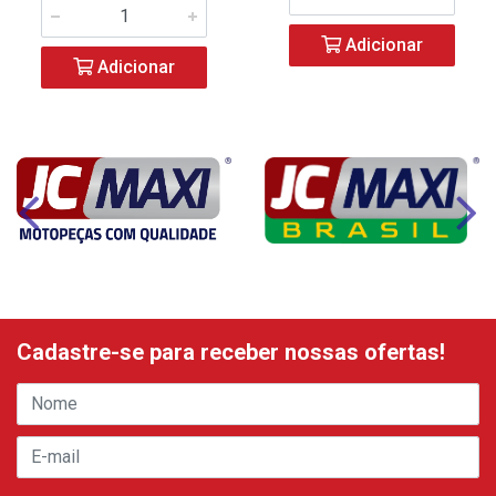
Adicionar
Adicionar
Cadastre-se para receber nossas ofertas!