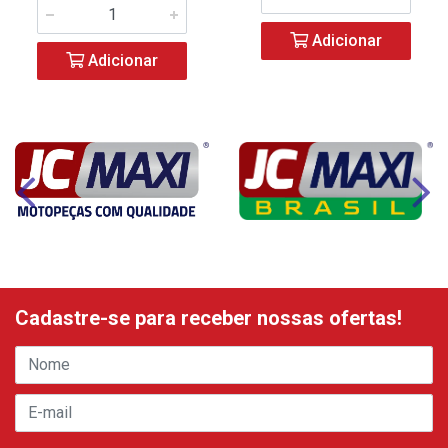
Adicionar
Adicionar
Cadastre-se para receber nossas ofertas!