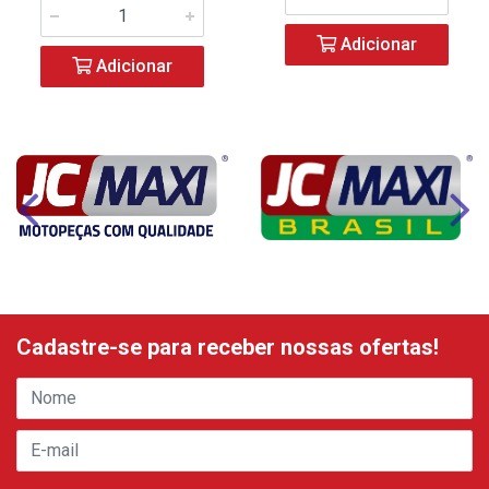
Adicionar
Adicionar
Cadastre-se para receber nossas ofertas!