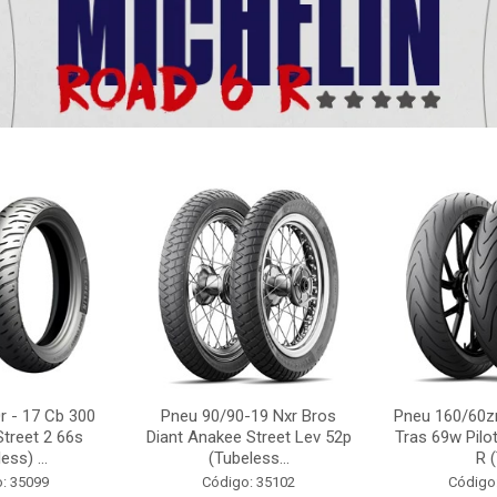
r - 17 Cb 300
Pneu 90/90-19 Nxr Bros
Pneu 160/60zr
Street 2 66s
Diant Anakee Street Lev 52p
Tras 69w Pilot
ess) ...
(Tubeless...
R (
: 35099
Código: 35102
Código