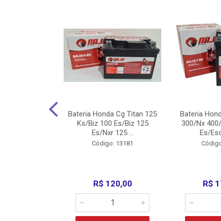
nda Cg Titan
Bateria Honda Cg Titan 125
Bateria Hon
150/160
Ks/Biz 100 Es/Biz 125
300/Nx 400/
/Fan 125 200...
Es/Nxr 125 ...
Es/Esd
o: 5317
Código: 13181
Código
135,00
R$ 120,00
R$ 1