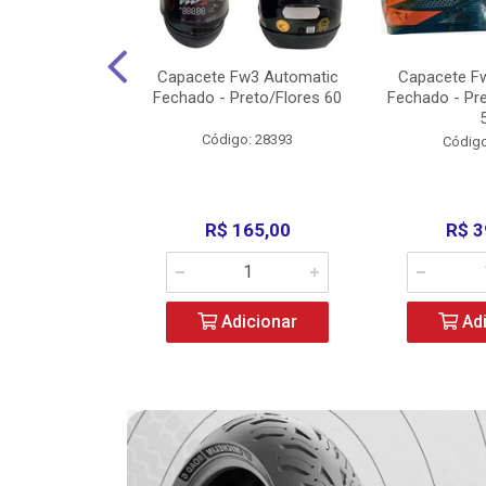
w3 X Open 43
Capacete Fw3 Automatic
Capacete F
ermelho/Verde
Fechado - Preto/Flores 60
Fechado - Pr
los) - ...
Código: 28393
o: 36246
Código
329,00
R$ 165,00
R$ 3
icionar
Adicionar
Adi