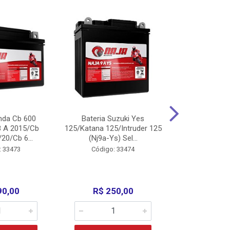
nda Cb 600
Bateria Suzuki Yes
Bateria
8 A 2015/Cb
125/Katana 125/Intruder 125
Xtz125/Crypto
20/Cb 6...
(Nj9a-Ys) Sel...
110/Super 1
: 33473
Código: 33474
Código:
90,00
R$ 250,00
R$ 17