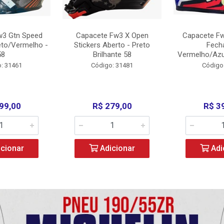
w3 Gtn Speed
Capacete Fw3 X Open
Capacete Fw
eto/Vermelho -
Stickers Aberto - Preto
Fech
58
Brilhante 58
Vermelho/Azu
: 31461
Código: 31481
Código
99,00
R$ 279,00
R$ 3
cionar
Adicionar
Adi