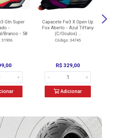
3 Gtn Super
Capacete Fw3 X Open Up
Capacete F
ado -
Fox Aberto - Azul Tiffany
Fechado -
l/Branco - 58
(C/Oculos) ...
(C/Oculo
: 31936
Código: 34745
Código:
99,00
R$ 329,00
R$ 52
cionar
Adicionar
Adic