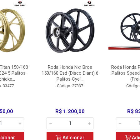
Titan 150/160
Roda Honda Nxr Bros
Roda Honda P
24 5 Palitos
150/160 Esd (Disco Diant) 6
Palitos Speed
hicke...
Palitos Cycl...
(Frei
: 33477
Código: 27337
Código
50,00
R$ 1.200,00
R$ 8
cionar
Adicionar
Adi