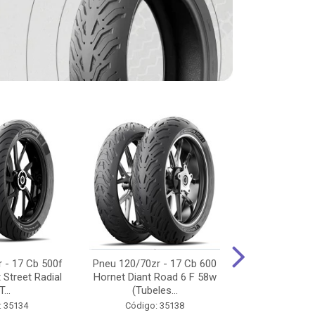
 - 17 Cb 500f
Pneu 120/70zr - 17 Cb 600
Pneu 90/90-
 Street Radial
Hornet Diant Road 6 F 58w
125/150/160 Y
T...
(Tubeles...
Tras Pil
: 35134
Código: 35138
Código: