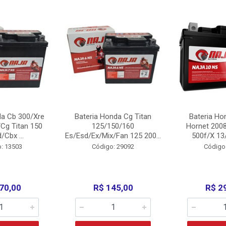
da Cb 300/Xre
Bateria Honda Cg Titan
Bateria Ho
Cg Titan 150
125/150/160
Hornet 200
/Cbx ...
Es/Esd/Ex/Mix/Fan 125 200...
500f/X 13/
: 13503
Código: 29092
Código
70,00
R$ 145,00
R$ 2