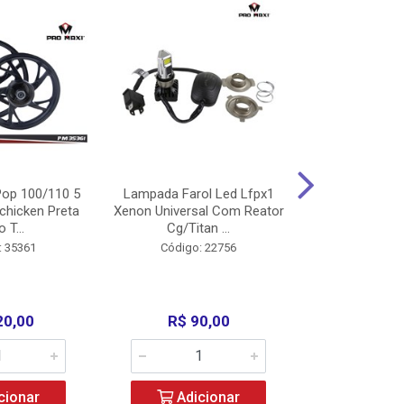
op 100/110 5
Lampada Farol Led Lfpx1
Manopla Pro M
chicken Preta
Xenon Universal Com Reator
Mpx1 Alum
o T...
Cg/Titan ...
Bros/Xre/
: 35361
Código: 22756
Código:
20,00
R$ 90,00
R$ 4
cionar
Adicionar
Adic