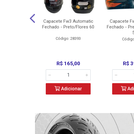
3 X Open Eagle
Capacete Fw3 Automatic
Capacete F
l/Amarelo - 58
Fechado - Preto/Flores 60
Fechado - Pr
o: 36734
Código: 28393
Código
279,00
R$ 165,00
R$ 3
icionar
Adicionar
Adi