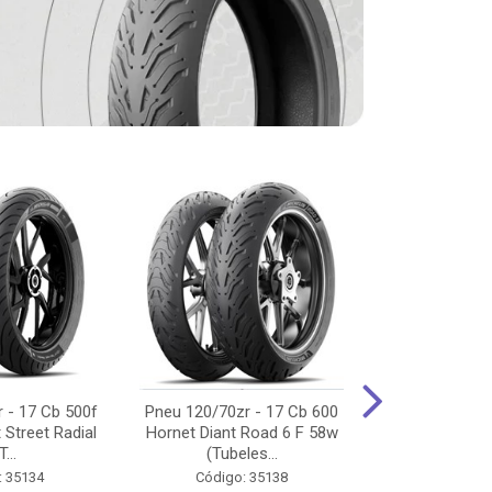
 - 17 Cb 500f
Pneu 120/70zr - 17 Cb 600
Pneu 90/90-
 Street Radial
Hornet Diant Road 6 F 58w
125/150/160 Y
T...
(Tubeles...
Tras Pil
: 35134
Código: 35138
Código: