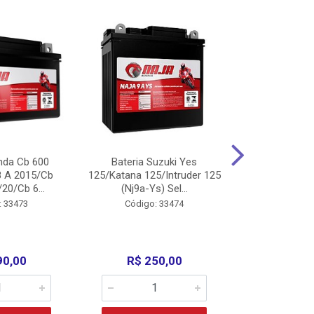
nda Cb 600
Bateria Suzuki Yes
Bateria
8 A 2015/Cb
125/Katana 125/Intruder 125
Xtz125/Crypto
20/Cb 6...
(Nj9a-Ys) Sel...
110/Super 1
: 33473
Código: 33474
Código:
90,00
R$ 250,00
R$ 17