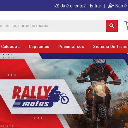
|
Já é cliente? - Entrar
Não é 
E Calcados
Capacetes
Pneumaticos
Sistema De Tran