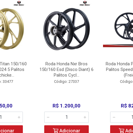
Titan 150/160
Roda Honda Nxr Bros
Roda Honda P
24 5 Palitos
150/160 Esd (Disco Diant) 6
Palitos Speed
hicke...
Palitos Cycl...
(Frei
: 33477
Código: 27337
Código
50,00
R$ 1.200,00
R$ 8
cionar
Adicionar
Adi