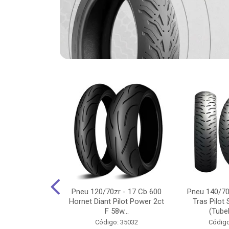
-18 Cg/Titan
Pneu 120/70zr - 17 Cb 600
Pneu 140/70
 Ybr/Fazer 150
Hornet Diant Pilot Power 2ct
Tras Pilot 
Pilot ...
F 58w...
(Tubel
o: 35350
Código: 35032
Código