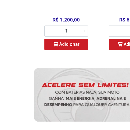
390,00
R$ 1.200,00
R$ 6
icionar
Adicionar
Adi