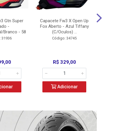
3 Gtn Super
Capacete Fw3 X Open Up
Capacete F
ado -
Fox Aberto - Azul Tiffany
Fechado -
l/Branco - 58
(C/Oculos) ...
(C/Oculo
: 31936
Código: 34745
Código:
99,00
R$ 329,00
R$ 52
cionar
Adicionar
Adic