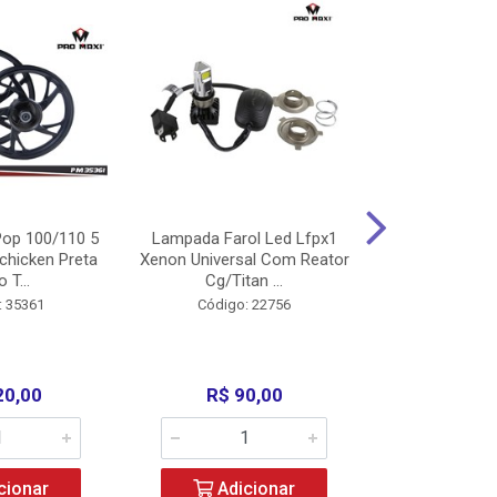
op 100/110 5
Lampada Farol Led Lfpx1
Manopla Pro M
chicken Preta
Xenon Universal Com Reator
Mpx1 Alum
o T...
Cg/Titan ...
Bros/Xre/
: 35361
Código: 22756
Código:
20,00
R$ 90,00
R$ 4
cionar
Adicionar
Adic