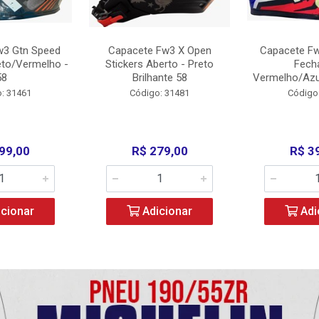
w3 Gtn Speed
Capacete Fw3 X Open
Capacete Fw
eto/Vermelho -
Stickers Aberto - Preto
Fech
58
Brilhante 58
Vermelho/Azu
: 31461
Código: 31481
Código
99,00
R$ 279,00
R$ 3
cionar
Adicionar
Adi