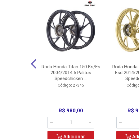
Carenagens E
Roda Honda Titan 150 Ks/Es
Roda Honda 
Titan 150 2004
2004/2014 5 Palitos
Esd 2014/20
/Fan ...
Speedchicken ...
Speedc
o: 30714
Código: 27345
Código
200,00
R$ 980,00
R$ 9
icionar
Adicionar
Adi