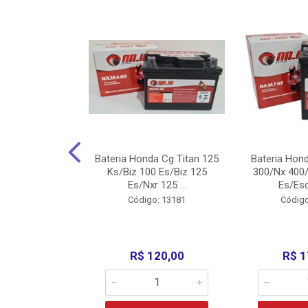
nda Cg Titan
Bateria Honda Cg Titan 125
Bateria Hon
150/160
Ks/Biz 100 Es/Biz 125
300/Nx 400/
/Fan 125 200...
Es/Nxr 125 ...
Es/Esd
o: 5317
Código: 13181
Código
135,00
R$ 120,00
R$ 1