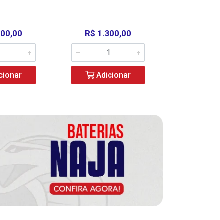
000,00
R$ 1.300,00
R$ 39
cionar
Adicionar
Adic