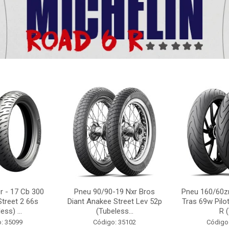
r - 17 Cb 300
Pneu 90/90-19 Nxr Bros
Pneu 160/60zr
Street 2 66s
Diant Anakee Street Lev 52p
Tras 69w Pilot
ess) ...
(Tubeless...
R (
: 35099
Código: 35102
Código