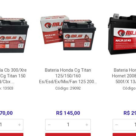
da Cb 300/Xre
Bateria Honda Cg Titan
Bateria Ho
Cg Titan 150
125/150/160
Hornet 200
/Cbx ...
Es/Esd/Ex/Mix/Fan 125 200...
500f/X 13/
: 13503
Código: 29092
Código
70,00
R$ 145,00
R$ 2