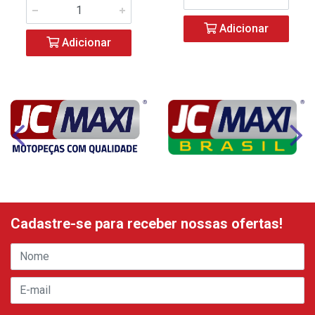
Adicionar
Adicionar
Cadastre-se para receber nossas ofertas!