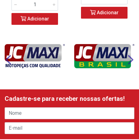
Adicionar
Adicionar
Cadastre-se para receber nossas ofertas!