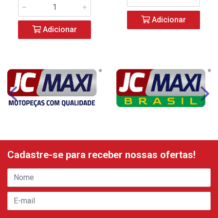
Adicionar
Adicionar
Cadastre-se para receber nossas ofertas!