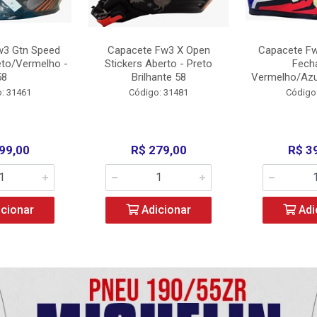
w3 Gtn Speed
Capacete Fw3 X Open
Capacete Fw
eto/Vermelho -
Stickers Aberto - Preto
Fech
58
Brilhante 58
Vermelho/Azu
: 31461
Código: 31481
Código
99,00
R$ 279,00
R$ 3
cionar
Adicionar
Adi