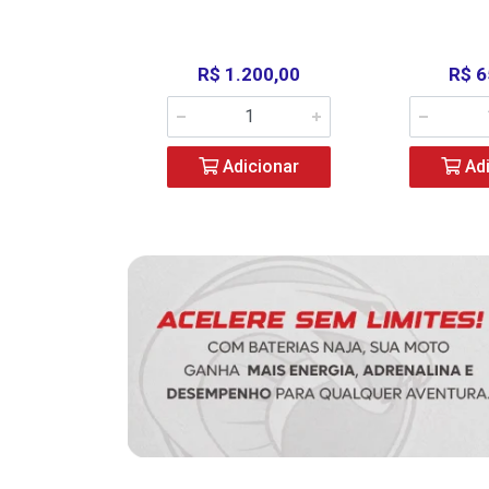
390,00
R$ 1.200,00
R$ 6
icionar
Adicionar
Adi