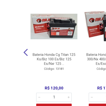
nda Cg Titan
Bateria Honda Cg Titan 125
Bateria Hon
150/160
Ks/Biz 100 Es/Biz 125
300/Nx 400/
/Fan 125 200...
Es/Nxr 125 ...
Es/Esd
o: 5317
Código: 13181
Código
135,00
R$ 120,00
R$ 1