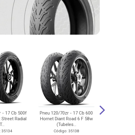
 - 17 Cb 500f
Pneu 120/70zr - 17 Cb 600
Pneu 90/90-
 Street Radial
Hornet Diant Road 6 F 58w
125/150/160 Y
T...
(Tubeles...
Tras Pil
: 35134
Código: 35138
Código: