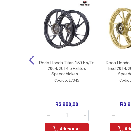
Carenagens E
Roda Honda Titan 150 Ks/Es
Roda Honda 
Titan 150 2004
2004/2014 5 Palitos
Esd 2014/20
/Fan ...
Speedchicken ...
Speedc
o: 30714
Código: 27345
Código
200,00
R$ 980,00
R$ 9
icionar
Adicionar
Adi