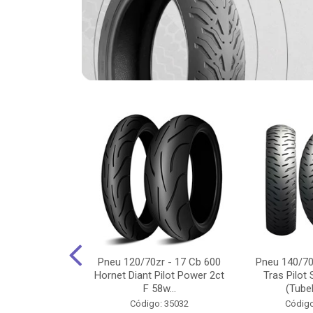
-18 Cg/Titan
Pneu 120/70zr - 17 Cb 600
Pneu 140/70
 Ybr/Fazer 150
Hornet Diant Pilot Power 2ct
Tras Pilot 
Pilot ...
F 58w...
(Tubel
o: 35350
Código: 35032
Código