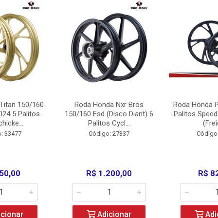
Titan 150/160
Roda Honda Nxr Bros
Roda Honda P
24 5 Palitos
150/160 Esd (Disco Diant) 6
Palitos Speed
hicke...
Palitos Cycl...
(Frei
: 33477
Código: 27337
Código
50,00
R$ 1.200,00
R$ 8
cionar
Adicionar
Adi