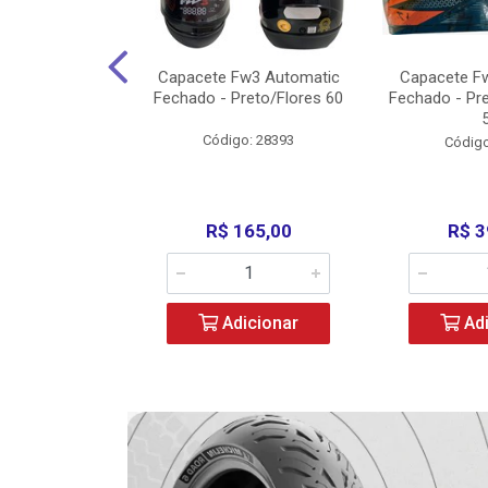
3 X Open Eagle
Capacete Fw3 Automatic
Capacete F
l/Amarelo - 58
Fechado - Preto/Flores 60
Fechado - Pr
o: 36734
Código: 28393
Código
279,00
R$ 165,00
R$ 3
icionar
Adicionar
Adi