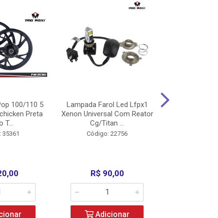
op 100/110 5
Lampada Farol Led Lfpx1
Manopla Pro M
chicken Preta
Xenon Universal Com Reator
Mpx1 Alum
o T...
Cg/Titan ...
Bros/Xre/
: 35361
Código: 22756
Código:
20,00
R$ 90,00
R$ 4
cionar
Adicionar
Adic