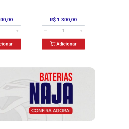
000,00
R$ 1.300,00
R$ 39
cionar
Adicionar
Adic