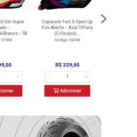
3 Gtn Super
Capacete Fw3 X Open Up
Capacete F
ado -
Fox Aberto - Azul Tiffany
Fechado -
l/Branco - 58
(C/Oculos) ...
(C/Oculo
: 31936
Código: 34745
Código:
99,00
R$ 329,00
R$ 52
cionar
Adicionar
Adic