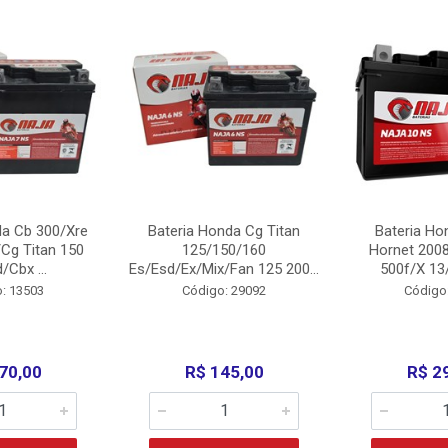
da Cb 300/Xre
Bateria Honda Cg Titan
Bateria Ho
Cg Titan 150
125/150/160
Hornet 200
/Cbx ...
Es/Esd/Ex/Mix/Fan 125 200...
500f/X 13/
: 13503
Código: 29092
Código
70,00
R$ 145,00
R$ 2