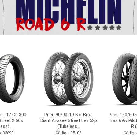
r - 17 Cb 300
Pneu 90/90-19 Nxr Bros
Pneu 160/60zr
Street 2 66s
Diant Anakee Street Lev 52p
Tras 69w Pilot
ess) ...
(Tubeless...
R (
: 35099
Código: 35102
Código