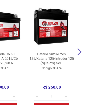
nda Cb 600
Bateria Suzuki Yes
Bateria
8 A 2015/Cb
125/Katana 125/Intruder 125
Xtz125/Crypto
20/Cb 6...
(Nj9a-Ys) Sel...
110/Super 1
: 33473
Código: 33474
Código:
90,00
R$ 250,00
R$ 17