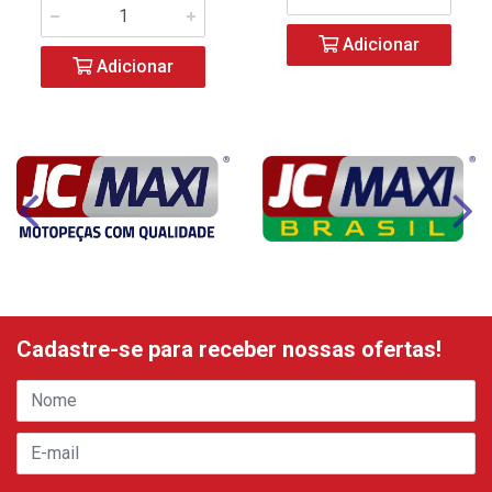
Adicionar
Adicionar
Cadastre-se para receber nossas ofertas!